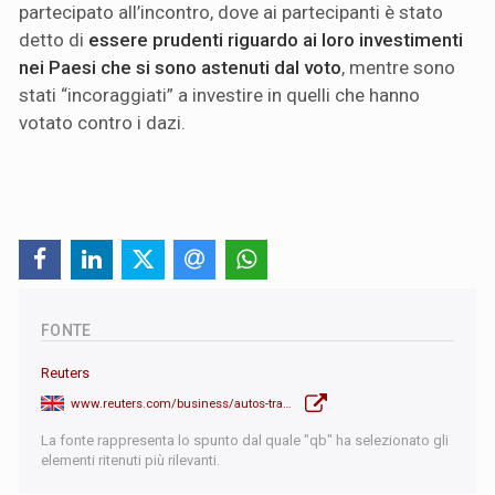
partecipato all’incontro, dove ai partecipanti è stato
detto di
essere prudenti riguardo ai loro investimenti
nei Paesi che si sono astenuti dal voto
, mentre sono
stati “incoraggiati” a investire in quelli che hanno
votato contro i dazi.
FONTE
Reuters
www.reuters.com/business/autos-transportation/china-tells-carmakers-pause-investment-eu-countries-backing-ev-tariffs-sources-2024-10-30/
La fonte rappresenta lo spunto dal quale "qb" ha selezionato gli
elementi ritenuti più rilevanti.