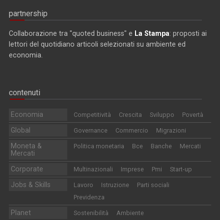
partnership
Collaborazione tra "quoted business" e
La Stampa
: proposti ai
lettori del quotidiano articoli selezionati su ambiente ed
economia.
contenuti
Economia
Competitività
Crescita
Sviluppo
Povertà
Global
Governance
Commercio
Migrazioni
Moneta &
Politica monetaria
Bce
Banche
Mercati
Mercati
Corporate
Multinazionali
Imprese
Pmi
Start-up
Jobs & Skills
Lavoro
Istruzione
Parti sociali
Previdenza
Planet
Sostenibilità
Ambiente