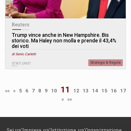
Reuters
Trump vince anche in New Hampshire. Bis
storico. Ma Haley non molla e prende il 43,4%
dei voti
di Senio Carletti
Strategie & Regole
STATI UNITI
11
««
«
5
6
7
8
9
10
12
13
14
15
16
17
»
»»
Sei un'Impresa, un'Istituzione, un'Organizzazione,