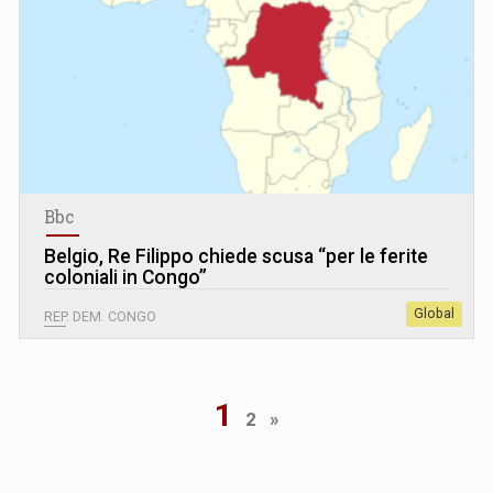
Bbc
Belgio, Re Filippo chiede scusa “per le ferite
coloniali in Congo”
Global
REP. DEM. CONGO
1
2
»