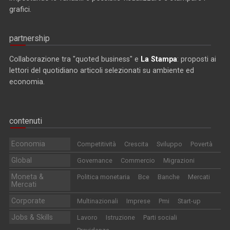
grafici.
partnership
Collaborazione tra "quoted business" e
La Stampa
: proposti ai
lettori del quotidiano articoli selezionati su ambiente ed
economia.
contenuti
Economia
Competitività
Crescita
Sviluppo
Povertà
Global
Governance
Commercio
Migrazioni
Moneta &
Politica monetaria
Bce
Banche
Mercati
Mercati
Corporate
Multinazionali
Imprese
Pmi
Start-up
Jobs & Skills
Lavoro
Istruzione
Parti sociali