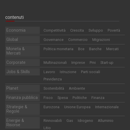
contenuti
Economia
Competitività
Crescita
Sviluppo
Povertà
Global
Governance
Commercio
Migrazioni
Moneta &
Politica monetaria
Bce
Banche
Mercati
Mercati
Corporate
Multinazionali
Imprese
Pmi
Start-up
Jobs & Skills
Lavoro
Istruzione
Parti sociali
Previdenza
Planet
Sostenibilità
Ambiente
Finanza pubblica
Fisco
Spesa
Politiche
Finanza
Strategie &
Eurozona
Unione Europea
Internazionale
Regole
Energie &
Rinnovabili
Gas
Idrogeno
Alluminio
Risorse
Litio