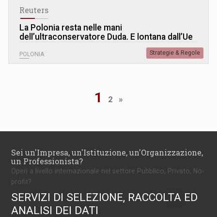
Reuters
La Polonia resta nelle mani
dell’ultraconservatore Duda. E lontana dall’Ue
Strategie & Regole
POLONIA
1
2
»
Sei un'Impresa, un'Istituzione, un'Organizzazione,
un Professionista?
Operi a livello internazionale nel settore Pubblico, Privato, No-
profit?
SERVIZI DI SELEZIONE, RACCOLTA ED
ANALISI DEI DATI