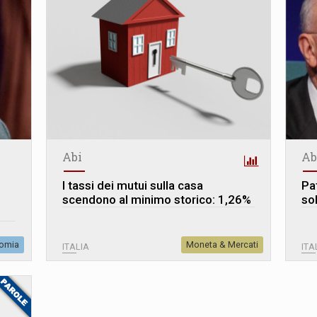
Abi
Ab
I tassi dei mutui sulla casa
Pa
scendono al minimo storico: 1,26%
so
omia
Moneta & Mercati
ITALIA
ITA