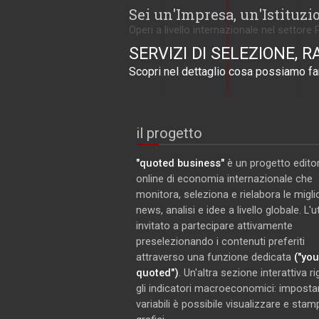
Sei un'Impresa, un'Istituzi
Operi a livello internazionale nel settore 
SERVIZI DI SELEZIONE, R
Scopri nel dettaglio cosa possiamo far
il progetto
"quoted business"
è un progetto editor
online di economia internazionale che
monitora, seleziona e rielabora le miglio
news, analisi e idee a livello globale. L'
invitato a partecipare attivamente
preselezionando i contenuti preferiti
attraverso una funzione dedicata
("you
quoted")
. Un'altra sezione interattiva r
gli indicatori macroeconomici: imposta
variabili è possibile visualizzare e stam