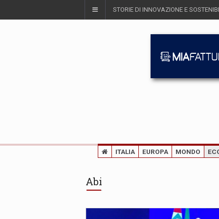
STORIE DI INNOVAZIONE E SOSTENIBI
ITALIA
EUROPA
MONDO
EC
Abi