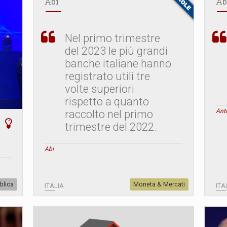
Abi
Ab
Nel primo trimestre
del 2023 le più grandi
banche italiane hanno
registrato utili tre
volte superiori
rispetto a quanto
Anto
raccolto nel primo
trimestre del 2022.
Abi
blica
Moneta & Mercati
ITALIA
ITA