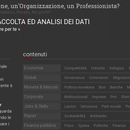
one, un'Organizzazione, un Professionista?
Pubblico, Privato, No-profit?
ACCOLTA ED ANALISI DEI DATI
e per te »
contenuti
iale
Economia
Competitività
Crescita
Sviluppo
Global
Governance
Commercio
Migrazion
ri
utente è
Moneta & Mercati
Politica monetaria
Bce
Banche
M
Corporate
Multinazionali
Imprese
Pmi
Start
r
Jobs & Skills
Lavoro
Istruzione
Parti sociali
Pr
iguarda
Planet
Sostenibilità
Ambiente
ndo le
pare i
Finanza pubblica
Fisco
Spesa
Politiche
Finanza