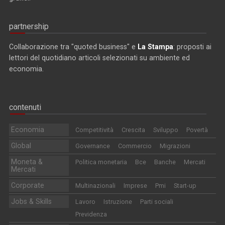
partnership
Collaborazione tra "quoted business" e
La Stampa
: proposti ai
lettori del quotidiano articoli selezionati su ambiente ed
economia.
contenuti
Economia
Competitività
Crescita
Sviluppo
Povertà
Global
Governance
Commercio
Migrazioni
Moneta &
Politica monetaria
Bce
Banche
Mercati
Mercati
Corporate
Multinazionali
Imprese
Pmi
Start-up
Jobs & Skills
Lavoro
Istruzione
Parti sociali
Previdenza