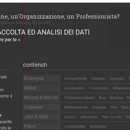
one, un'Organizzazione, un Professionista?
Pubblico, Privato, No-profit?
ACCOLTA ED ANALISI DEI DATI
e per te »
contenuti
iale
Economia
Competitività
Crescita
Sviluppo
Global
Governance
Commercio
Migrazion
ri
utente è
Moneta & Mercati
Politica monetaria
Bce
Banche
M
Corporate
Multinazionali
Imprese
Pmi
Start
r
Jobs & Skills
Lavoro
Istruzione
Parti sociali
Pr
iguarda
Planet
Sostenibilità
Ambiente
ndo le