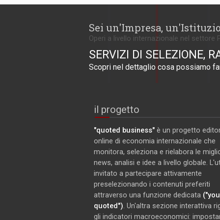
Sei un'Impresa, un'Istituzi
Operi a livello internazionale nel settore 
SERVIZI DI SELEZIONE, R
Scopri nel dettaglio cosa possiamo far
il progetto
"quoted business"
è un progetto editor
online di economia internazionale che
monitora, seleziona e rielabora le miglio
news, analisi e idee a livello globale. L'
invitato a partecipare attivamente
preselezionando i contenuti preferiti
attraverso una funzione dedicata
("you
quoted")
. Un'altra sezione interattiva r
gli indicatori macroeconomici: imposta