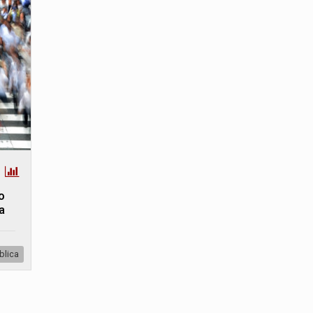
o
a
blica