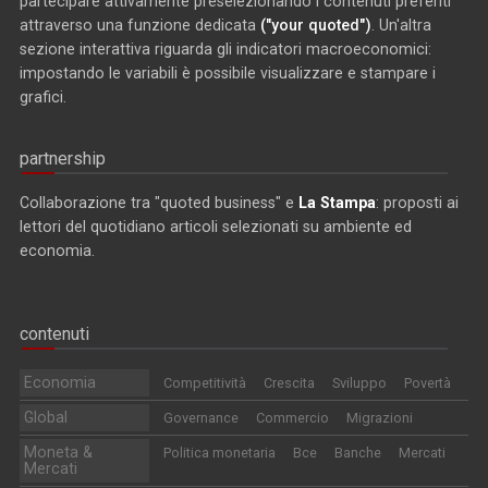
partecipare attivamente preselezionando i contenuti preferiti
attraverso una funzione dedicata
("your quoted")
. Un'altra
sezione interattiva riguarda gli indicatori macroeconomici:
impostando le variabili è possibile visualizzare e stampare i
grafici.
partnership
Collaborazione tra "quoted business" e
La Stampa
: proposti ai
lettori del quotidiano articoli selezionati su ambiente ed
economia.
contenuti
Economia
Competitività
Crescita
Sviluppo
Povertà
Global
Governance
Commercio
Migrazioni
Moneta &
Politica monetaria
Bce
Banche
Mercati
Mercati