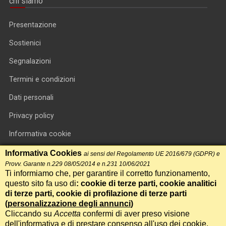
chi siamo
Presentazione
Sostienici
Segnalazioni
Termini e condizioni
Dati personali
Privacy policy
Informativa cookie
RSS feed
Informativa Cookies
ai sensi del Regolamento UE 2016/679 (GDPR) e
Provv. Garante n.229 08/05/2014 e n.231 10/06/2021
RSS Top News
Ti informiamo che, per garantire il corretto funzionamento,
questo sito fa uso di
: cookie di terze parti, cookie analitici
Contatti
di terze parti, cookie di profilazione di terze parti
(
personalizzazione degli annunci
)
Cliccando su
Accetta
confermi di aver preso visione
International Communication S.r.l. • P.IVA 14478081004 • Testata
dell'informativa e di prestare consenso all'uso dei cookie.