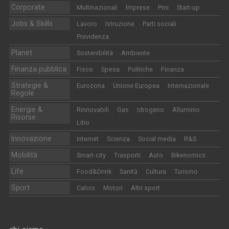
Corporate
Multinazionali
Imprese
Pmi
Start-up
Jobs & Skills
Lavoro
Istruzione
Parti sociali
Previdenza
Planet
Sostenibilità
Ambiente
Finanza pubblica
Fisco
Spesa
Politiche
Finanza
Strategie &
Eurozona
Unione Europea
Internazionale
Regole
Energie &
Rinnovabili
Gas
Idrogeno
Alluminio
Risorse
Litio
Innovazione
Internet
Scienza
Social media
R&S
Mobilità
Smart-city
Trasporti
Auto
Bikenomics
Life
Food&Drink
Sanità
Cultura
Turismo
Sport
Calcio
Motori
Altri sport