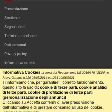
Presentazione
Sostienici
Segnalazioni
Termini e condizioni
Dati personali
Privacy policy
Informativa cookie
RSS feed
Informativa Cookies
ai sensi del Regolamento UE 2016/679 (GDPR) e
Provv. Garante n.229 08/05/2014 e n.231 10/06/2021
RSS Top News
Ti informiamo che, per garantire il corretto funzionamento,
questo sito fa uso di
: cookie di terze parti, cookie analitici
Contatti
di terze parti, cookie di profilazione di terze parti
(
personalizzazione degli annunci
)
Cliccando su
Accetta
confermi di aver preso visione
International Communication S.r.l. • P.IVA 14478081004 • Testata
dell'informativa e di prestare consenso all'uso dei cookie.
giornalistica n.191, reg. Tribunale di Roma del 14/12/2017