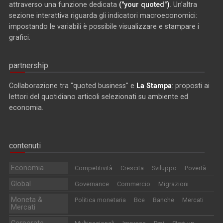
attraverso una funzione dedicata
("your quoted")
. Un'altra
sezione interattiva riguarda gli indicatori macroeconomici:
impostando le variabili è possibile visualizzare e stampare i
grafici.
partnership
Collaborazione tra "quoted business" e
La Stampa
: proposti ai
lettori del quotidiano articoli selezionati su ambiente ed
economia.
contenuti
Economia
Competitività
Crescita
Sviluppo
Povertà
Global
Governance
Commercio
Migrazioni
Moneta &
Politica monetaria
Bce
Banche
Mercati
Mercati