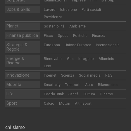
Corporate
Multinazionali
Imprese
Pmi
Start-up
Jobs & Skills
Lavoro
Istruzione
Parti sociali
Previdenza
Planet
Sostenibilità
Ambiente
Finanza pubblica
Fisco
Spesa
Politiche
Finanza
Strategie &
Eurozona
Unione Europea
Internazionale
Regole
Energie &
Rinnovabili
Gas
Idrogeno
Alluminio
Risorse
Litio
Innovazione
Internet
Scienza
Social media
R&S
Mobilità
Smart-city
Trasporti
Auto
Bikenomics
Life
Food&Drink
Sanità
Cultura
Turismo
Sport
Calcio
Motori
Altri sport
chi siamo