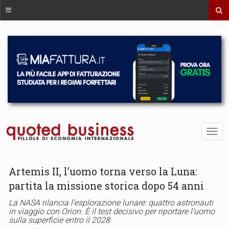
Artemis II, l’uomo torna verso la Luna:
partita la missione storica dopo 54 anni
La NASA rilancia l’esplorazione lunare: quattro astronauti
in viaggio con Orion. È il test decisivo per riportare l’uomo
sulla superficie entro il 2028