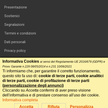
Presentazione
Sostienici
Segnalazioni
Termini e condizioni
Dati personali
Privacy policy
Informativa cookie
Informativa Cookies
ai sensi del Regolamento UE 2016/679 (GDPR) e
Provv. Garante n.229 08/05/2014 e n.231 10/06/2021
RSS feed
Ti informiamo che, per garantire il corretto funzionamento,
questo sito fa uso di
: cookie di terze parti, cookie analitici
RSS Top News
di terze parti, cookie di profilazione di terze parti
(
personalizzazione degli annunci
)
Contatti
Cliccando su
Accetta
confermi di aver preso visione
dell'informativa e di prestare consenso all'uso dei cookie.
Informativa completa
International Communication S.r.l. • P.IVA 14478081004 • Testata
giornalistica n.191, reg. Tribunale di Roma del 14/12/2017
Accetta
Rifiuta
Personalizza