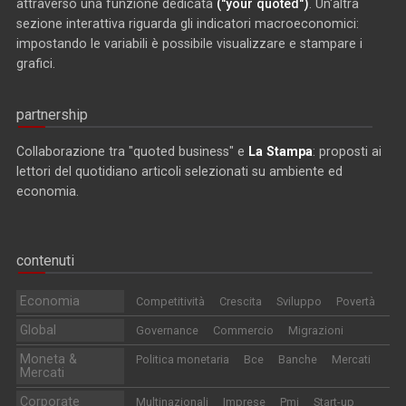
attraverso una funzione dedicata
("your quoted")
. Un'altra
sezione interattiva riguarda gli indicatori macroeconomici:
impostando le variabili è possibile visualizzare e stampare i
grafici.
partnership
Collaborazione tra "quoted business" e
La Stampa
: proposti ai
lettori del quotidiano articoli selezionati su ambiente ed
economia.
contenuti
Economia
Competitività
Crescita
Sviluppo
Povertà
Global
Governance
Commercio
Migrazioni
Moneta &
Politica monetaria
Bce
Banche
Mercati
Mercati
Corporate
Multinazionali
Imprese
Pmi
Start-up