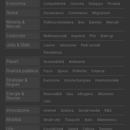
Economia
Competitività
Crescita
Sviluppo
Povertà
Global
Governance
Commercio
Migrazioni
Moneta &
Politica monetaria
Bce
Banche
Mercati
Mercati
Corporate
Multinazionali
Imprese
Pmi
Start-up
Jobs & Skills
Lavoro
Istruzione
Parti sociali
Previdenza
Planet
Sostenibilità
Ambiente
Finanza pubblica
Fisco
Spesa
Politiche
Finanza
Strategie &
Eurozona
Unione Europea
Internazionale
Regole
Energie &
Rinnovabili
Gas
Idrogeno
Alluminio
Risorse
Litio
Innovazione
Internet
Scienza
Social media
R&S
Mobilità
Smart-city
Trasporti
Auto
Bikenomics
Life
Food&Drink
Sanità
Cultura
Turismo