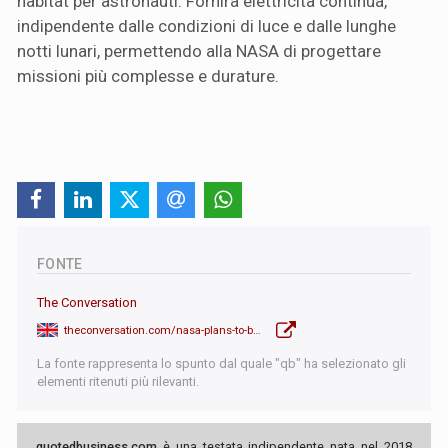
habitat per astronauti. Fornirà elettricità continua,
indipendente dalle condizioni di luce e dalle lunghe
notti lunari, permettendo alla NASA di progettare
missioni più complesse e durature.
FONTE
The Conversation
theconversation.com/nasa-plans-to-build-a-nuclear-reactor-on-the-moon-a-space-lawyer-explains-why-and-what-the-law-has-to-say-262773
La fonte rappresenta lo spunto dal quale "qb" ha selezionato gli
elementi ritenuti più rilevanti.
quotedbusiness.com
è una testata indipendente nata nel 2018