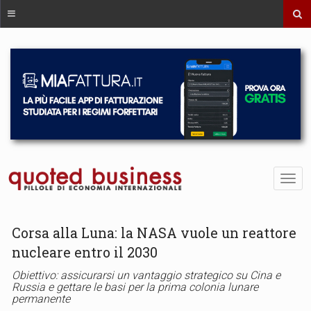
Corsa alla Luna: la NASA vuole un reattore
nucleare entro il 2030
Obiettivo: assicurarsi un vantaggio strategico su Cina e
Russia e gettare le basi per la prima colonia lunare
permanente