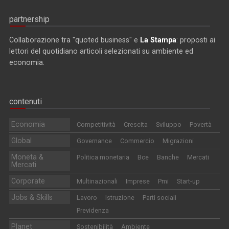
partnership
Collaborazione tra "quoted business" e
La Stampa
: proposti ai
lettori del quotidiano articoli selezionati su ambiente ed
economia.
contenuti
Economia
Competitività
Crescita
Sviluppo
Povertà
Global
Governance
Commercio
Migrazioni
Moneta &
Politica monetaria
Bce
Banche
Mercati
Mercati
Corporate
Multinazionali
Imprese
Pmi
Start-up
Jobs & Skills
Lavoro
Istruzione
Parti sociali
Previdenza
Planet
Sostenibilità
Ambiente