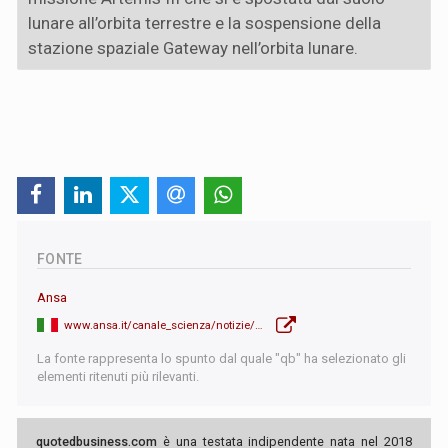
lunare all’orbita terrestre e la sospensione della
stazione spaziale Gateway nell’orbita lunare.
FONTE
Ansa
www.ansa.it/canale_scienza/notizie/spazio_astronomia/2026/05/21/nasa-saranno-cinesi-i-prossimi-astronauti-a-camminare-sulla-luna-_e3a16fd0-02e4-4388-b7ea-983598f4704c.html
La fonte rappresenta lo spunto dal quale "qb" ha selezionato gli
elementi ritenuti più rilevanti.
quotedbusiness.com
è una testata indipendente nata nel 2018