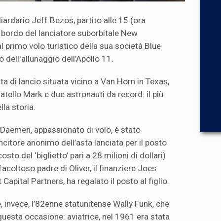
liardario Jeff Bezos, partito alle 15 (ora
a bordo del lanciatore suborbitale New
l primo volo turistico della sua società Blue
o dell'allunaggio dell’Apollo 11.
ta di lancio situata vicino a Van Horn in Texas,
 fratello Mark e due astronauti da record: il più
lla storia.
 Daemen, appassionato di volo, è stato
ncitore anonimo dell’asta lanciata per il posto
to del ‘biglietto’ pari a 28 milioni di dollari)
 facoltoso padre di Oliver, il finanziere Joes
pital Partners, ha regalato il posto al figlio.
, invece, l’82enne statunitense Wally Funk, che
 questa occasione: aviatrice, nel 1961 era stata