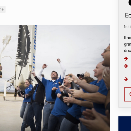
ne
Indi
Il n
graf
di s
S