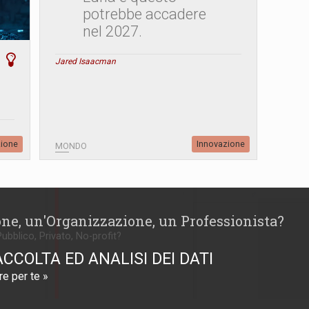
potrebbe accadere
nel 2027.
Jared Isaacman
zione
Innovazione
MONDO
one, un'Organizzazione, un Professionista?
Pubblico, Privato, No-profit?
ACCOLTA ED ANALISI DEI DATI
e per te »