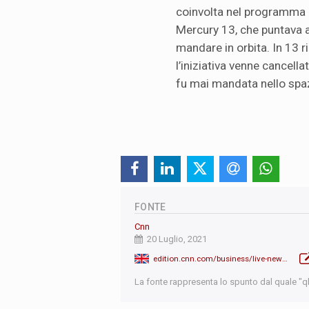
coinvolta nel programma 
Mercury 13, che puntava a
mandare in orbita. In 13 
l’iniziativa venne cancell
fu mai mandata nello spa
FONTE
Cnn
20 Luglio, 2021
edition.cnn.com/business/live-news/jeff-bezos-space-flight-07-20-21/index.html
La fonte rappresenta lo spunto dal quale "qb"