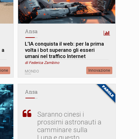
Ansa
L’IA conquista il web: per la prima
 a
volta i bot superano gli esseri
umani nel traffico Internet
di Federica Zambino
zione
Innovazione
MONDO
Ansa
Saranno cinesi i
prossimi astronauti a
camminare sulla
Luna e questo