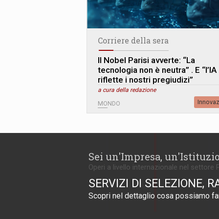
Corriere della sera
Il Nobel Parisi avverte: “La
tecnologia non è neutra” . E “l’IA
riflette i nostri pregiudizi”
a cura della redazione
Innova
MONDO
Sei un'Impresa, un'Istituzi
Operi a livello internazionale nel settore 
SERVIZI DI SELEZIONE, R
Scopri nel dettaglio cosa possiamo far