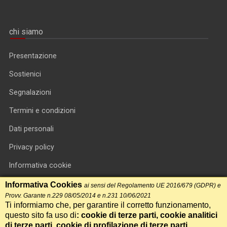
chi siamo
Presentazione
Sostienici
Segnalazioni
Termini e condizioni
Dati personali
Privacy policy
Informativa cookie
RSS feed
Informativa Cookies
ai sensi del Regolamento UE 2016/679 (GDPR) e
Provv. Garante n.229 08/05/2014 e n.231 10/06/2021
RSS Top News
Ti informiamo che, per garantire il corretto funzionamento,
questo sito fa uso di
: cookie di terze parti, cookie analitici
Contatti
di terze parti, cookie di profilazione di terze parti