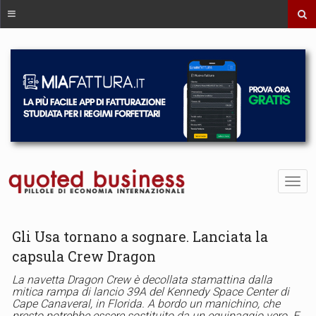
Gli Usa tornano a sognare. Lanciata la
capsula Crew Dragon
La navetta Dragon Crew è decollata stamattina dalla
mitica rampa di lancio 39A del Kennedy Space Center di
Cape Canaveral, in Florida. A bordo un manichino, che
presto potrebbe essere sostituito da un equipaggio vero. E