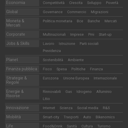
Economia
Competitività
Crescita
Sviluppo
Povertà
Global
Governance
Commercio
Migrazioni
Moneta &
Politica monetaria
Bce
Banche
Mercati
Mercati
Corporate
Multinazionali
Imprese
Pmi
Start-up
Jobs & Skills
Lavoro
Istruzione
Parti sociali
Previdenza
Planet
Sostenibilità
Ambiente
Finanza pubblica
Fisco
Spesa
Politiche
Finanza
Strategie &
Eurozona
Unione Europea
Internazionale
Regole
Energie &
Rinnovabili
Gas
Idrogeno
Alluminio
Risorse
Litio
Innovazione
Internet
Scienza
Social media
R&S
Mobilità
Smart-city
Trasporti
Auto
Bikenomics
Life
Food&Drink
Sanità
Cultura
Turismo