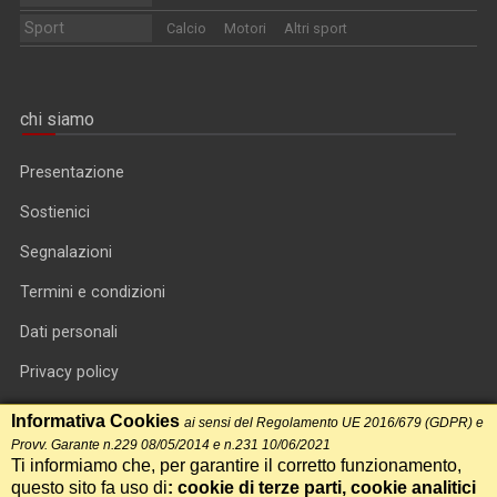
Sport
Calcio
Motori
Altri sport
chi siamo
Presentazione
Sostienici
Segnalazioni
Termini e condizioni
Dati personali
Privacy policy
Informativa cookie
Informativa Cookies
ai sensi del Regolamento UE 2016/679 (GDPR) e
Provv. Garante n.229 08/05/2014 e n.231 10/06/2021
RSS feed
Ti informiamo che, per garantire il corretto funzionamento,
questo sito fa uso di
: cookie di terze parti, cookie analitici
RSS Top News