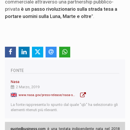
commerciale attraverso una partnership pubblico-
privata
è un passo rivoluzionario sulla strada tesa a
portare uomini sulla Luna, Marte e oltre
”.
FONTE
Nasa
2 Marzo, 2019
www.nasa.gov/press-release/nasa-spacex-launch-first-flight-test-of-space-system-designed-for-crew
La fonte rappresenta lo spunto dal quale "qb" ha selezionato gli
elementi ritenuti più rilevanti.
quotedbusiness.com
è una testata indipendente nata nel 2018