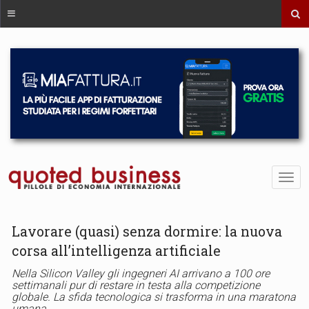
Lavorare (quasi) senza dormire: la nuova
corsa all’intelligenza artificiale
Nella Silicon Valley gli ingegneri AI arrivano a 100 ore
settimanali pur di restare in testa alla competizione
globale. La sfida tecnologica si trasforma in una maratona
umana