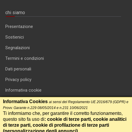
chi siamo
Presentazione
Sostienici
Segnalazioni
Termini e condizioni
Dati personali
Privacy policy
Informativa cookie
RSS feed
Informativa Cookies
ai sensi del Regolamento UE 2016/679 (GDPR) e
Provv. Garante n.229 08/05/2014 e n.231 10/06/2021
RSS Top News
Ti informiamo che, per garantire il corretto funzionamento,
questo sito fa uso di
: cookie di terze parti, cookie analitici
Contatti
di terze parti, cookie di profilazione di terze parti
(
personalizzazione degli annunci
)