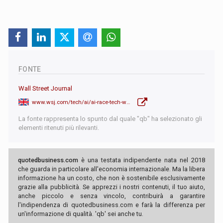
FONTE
Wall Street Journal
www.wsj.com/tech/ai/ai-race-tech-workers-schedule-1ea9a116?mod=hp_lead_pos1
La fonte rappresenta lo spunto dal quale "qb" ha selezionato gli
elementi ritenuti più rilevanti.
quotedbusiness.com
è una testata indipendente nata nel 2018
che guarda in particolare all'economia internazionale. Ma la libera
informazione ha un costo, che non è sostenibile esclusivamente
grazie alla pubblicità. Se apprezzi i nostri contenuti, il tuo aiuto,
anche piccolo e senza vincolo, contribuirà a garantire
l'indipendenza di quotedbusiness.com e farà la differenza per
un'informazione di qualità. 'qb' sei anche tu.