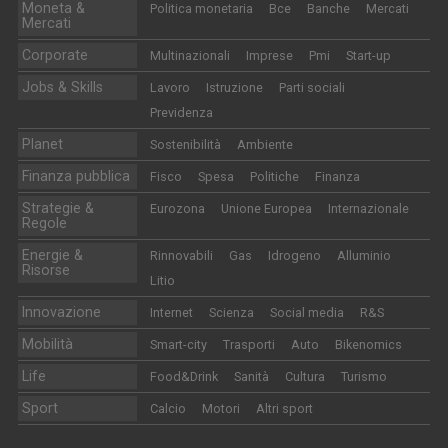
Moneta &
Politica monetaria
Bce
Banche
Mercati
Mercati
Corporate
Multinazionali
Imprese
Pmi
Start-up
Jobs & Skills
Lavoro
Istruzione
Parti sociali
Previdenza
Planet
Sostenibilità
Ambiente
Finanza pubblica
Fisco
Spesa
Politiche
Finanza
Strategie &
Eurozona
Unione Europea
Internazionale
Regole
Energie &
Rinnovabili
Gas
Idrogeno
Alluminio
Risorse
Litio
Innovazione
Internet
Scienza
Social media
R&S
Mobilità
Smart-city
Trasporti
Auto
Bikenomics
Life
Food&Drink
Sanità
Cultura
Turismo
Sport
Calcio
Motori
Altri sport