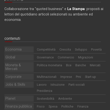
Collaborazione tra "quoted business" e
La Stampa
: proposti ai
lettori del quotidiano articoli selezionati su ambiente ed
economia.
contenuti
Economia
Competitività
Crescita
Sviluppo
Povertà
Global
Governance
Commercio
Migrazioni
Moneta &
Politica monetaria
Bce
Banche
Mercati
Mercati
Corporate
Multinazionali
Imprese
Pmi
Start-up
Jobs & Skills
Lavoro
Istruzione
Parti sociali
Previdenza
Planet
Sostenibilità
Ambiente
Finanza pubblica
Fisco
Spesa
Politiche
Finanza