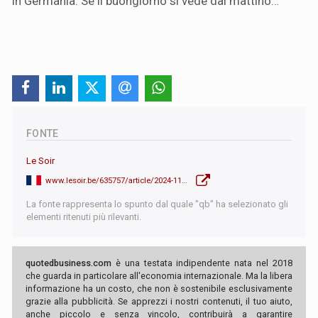
in Germania. Se il buongiorno si vede dal mattino…
FONTE
Le Soir
www.lesoir.be/635757/article/2024-11-13/audi-brussels-des-negociations-sociales-sous-tension
La fonte rappresenta lo spunto dal quale "qb" ha selezionato gli
elementi ritenuti più rilevanti.
quotedbusiness.com
è una testata indipendente nata nel 2018
che guarda in particolare all'economia internazionale. Ma la libera
informazione ha un costo, che non è sostenibile esclusivamente
grazie alla pubblicità. Se apprezzi i nostri contenuti, il tuo aiuto,
anche piccolo e senza vincolo, contribuirà a garantire