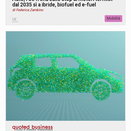
dal 2035 sì a ibride, biofuel ed e-fuel
di Federica Zambino
Mobilità
UE