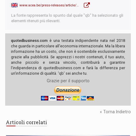
www.acea.be/press-releases/article/safeguarding-auto-industry-competitiveness-amidst-brexit-and-co2-policy-con
La fonte rappresenta lo spunto dal quale "qb" ha selezionato gli
elementi ritenuti più rilevanti.
quotedbusiness.com
è una testata indipendente nata nel 2018
che guarda in particolare all'economia internazionale. Ma la libera
informazione ha un costo, che non è sostenibile esclusivamente
grazie alla pubblicità. Se apprezzi i nostri contenuti, il tuo aiuto,
anche piccolo e senza vincolo, contribuirà a garantire
l'indipendenza di quotedbusiness.com e farà la differenza per
un'informazione di qualità. 'qb' sei anche tu.
Grazie per il supporto
« Torna Indietro
Articoli correlati