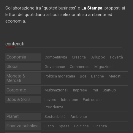
Collaborazione tra "quoted business" e
La Stampa
: proposti ai
lettori del quotidiano articoli selezionati su ambiente ed
economia.
contenuti
Economia
Competitività
Crescita
Sviluppo
Povertà
Global
Governance
Commercio
Migrazioni
Moneta &
Politica monetaria
Bce
Banche
Mercati
Mercati
Corporate
Multinazionali
Imprese
Pmi
Start-up
Jobs & Skills
Lavoro
Istruzione
Parti sociali
Previdenza
Planet
Sostenibilità
Ambiente
Finanza pubblica
Fisco
Spesa
Politiche
Finanza