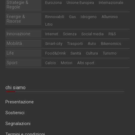
Strategie &
Eurozona
Unione Europea
Internazionale
Regole
Energie &
Rinnovabili
Gas
Idrogeno
Alluminio
Risorse
Litio
Innovazione
Internet
Scienza
Social media
R&S
Mobilità
Smart-city
Trasporti
Auto
Bikenomics
Life
Food&Drink
Sanità
Cultura
Turismo
Sport
Calcio
Motori
Altri sport
chi siamo
Presentazione
Sostienici
Segnalazioni
Termini e condizioni