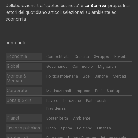
Collaborazione tra "quoted business" e
La Stampa
: proposti ai
lettori del quotidiano articoli selezionati su ambiente ed
economia.
contenuti
Economia
Competitività
Crescita
Sviluppo
Povertà
Global
Governance
Commercio
Migrazioni
Moneta &
Politica monetaria
Bce
Banche
Mercati
Mercati
Corporate
Multinazionali
Imprese
Pmi
Start-up
Jobs & Skills
Lavoro
Istruzione
Parti sociali
Previdenza
Planet
Sostenibilità
Ambiente
Finanza pubblica
Fisco
Spesa
Politiche
Finanza
Strategie &
Eurozona
Unione Europea
Internazionale