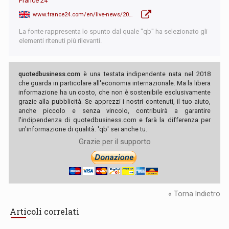
France 24
www.france24.com/en/live-news/20260508-eu-opens-door-to-using-us-jet-fuel-as-shortages-loom
La fonte rappresenta lo spunto dal quale "qb" ha selezionato gli
elementi ritenuti più rilevanti.
quotedbusiness.com
è una testata indipendente nata nel 2018
che guarda in particolare all'economia internazionale. Ma la libera
informazione ha un costo, che non è sostenibile esclusivamente
grazie alla pubblicità. Se apprezzi i nostri contenuti, il tuo aiuto,
anche piccolo e senza vincolo, contribuirà a garantire
l'indipendenza di quotedbusiness.com e farà la differenza per
un'informazione di qualità. 'qb' sei anche tu.
Grazie per il supporto
« Torna Indietro
Articoli correlati