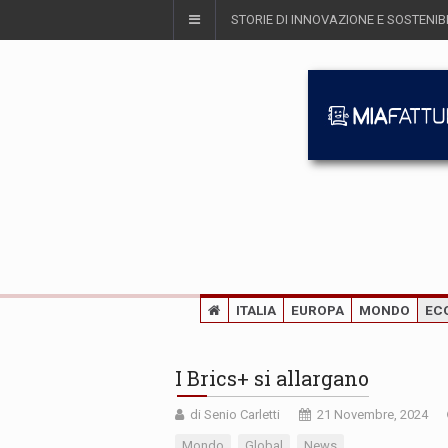
STORIE DI INNOVAZIONE E SOSTENIBI
ITALIA
EUROPA
MONDO
EC
I Brics+ si allargano
di Senio Carletti
21 Novembre, 2024
Mondo
Global
News