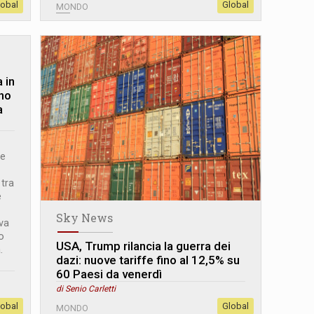
lobal
Global
MONDO
 in
ono
a
re
 tra
e
Sky News
va
o
USA, Trump rilancia la guerra dei
.
dazi: nuove tariffe fino al 12,5% su
60 Paesi da venerdì
di Senio Carletti
lobal
Global
MONDO