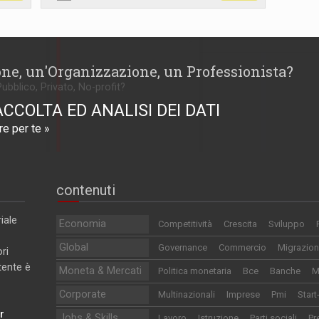
one, un'Organizzazione, un Professionista?
Pubblico, Privato, No-profit?
ACCOLTA ED ANALISI DEI DATI
e per te »
contenuti
iale
Economia
Competitività
Crescita
Sviluppo
Global
Governance
Commercio
Migrazion
ri
utente è
Moneta & Mercati
Politica monetaria
Bce
Banche
M
Corporate
Multinazionali
Imprese
Pmi
Start
r
Jobs & Skills
Lavoro
Istruzione
Parti sociali
Pr