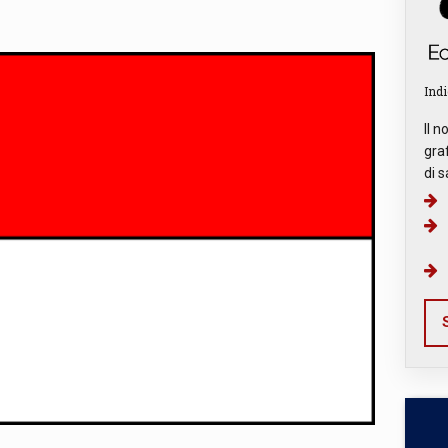
Indi
Il n
graf
di s
S