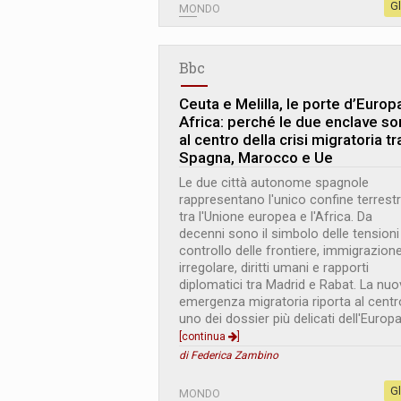
G
MONDO
Bbc
Ceuta e Melilla, le porte d’Europa
Africa: perché le due enclave s
al centro della crisi migratoria tr
Spagna, Marocco e Ue
Le due città autonome spagnole
rappresentano l'unico confine terrest
tra l'Unione europea e l'Africa. Da
decenni sono il simbolo delle tensioni
controllo delle frontiere, immigrazion
irregolare, diritti umani e rapporti
diplomatici tra Madrid e Rabat. La nuo
emergenza migratoria riporta al centr
uno dei dossier più delicati dell'Europa
[continua
]
di Federica Zambino
G
MONDO