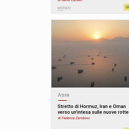
di Senio Carletti
G
MONDO
Ansa
Stretto di Hormuz, Iran e Oman
verso un'intesa sulle nuove rotte
di Federica Zambino