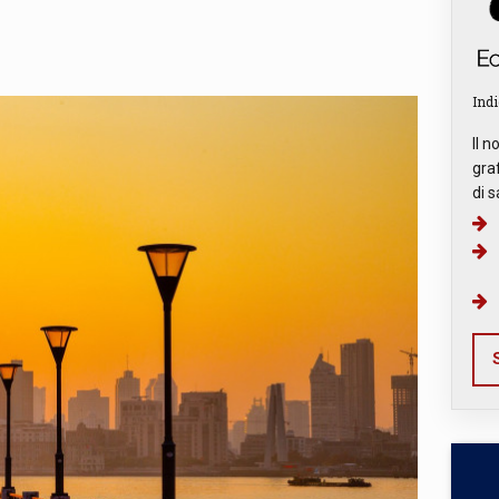
Indi
Il n
graf
di s
S