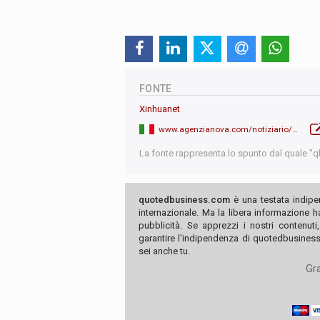
FONTE
Xinhuanet
www.agenzianova.com/notiziario/xinhua?page=1
La fonte rappresenta lo spunto dal quale "qb"
quotedbusiness.com
è una testata indipe
internazionale. Ma la libera informazione 
pubblicità. Se apprezzi i nostri contenuti
garantire l'indipendenza di quotedbusiness.
sei anche tu.
Gra