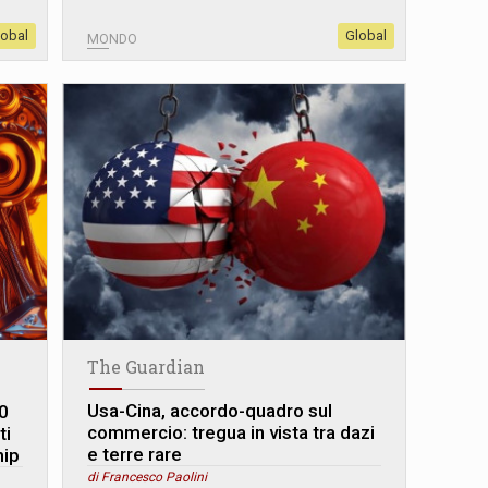
lobal
Global
MONDO
The Guardian
Usa-Cina, accordo-quadro sul
0
commercio: tregua in vista tra dazi
ti
e terre rare
hip
di Francesco Paolini