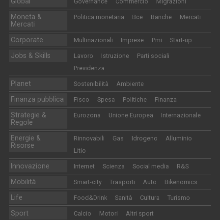
Global
Governance
Commercio
Migrazioni
Moneta &
Politica monetaria
Bce
Banche
Mercati
Mercati
Corporate
Multinazionali
Imprese
Pmi
Start-up
Jobs & Skills
Lavoro
Istruzione
Parti sociali
Previdenza
Planet
Sostenibilità
Ambiente
Finanza pubblica
Fisco
Spesa
Politiche
Finanza
Strategie &
Eurozona
Unione Europea
Internazionale
Regole
Energie &
Rinnovabili
Gas
Idrogeno
Alluminio
Risorse
Litio
Innovazione
Internet
Scienza
Social media
R&S
Mobilità
Smart-city
Trasporti
Auto
Bikenomics
Life
Food&Drink
Sanità
Cultura
Turismo
Sport
Calcio
Motori
Altri sport