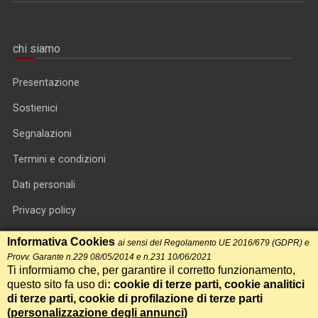
chi siamo
Presentazione
Sostienici
Segnalazioni
Termini e condizioni
Dati personali
Privacy policy
Informativa cookie
Informativa Cookies
ai sensi del Regolamento UE 2016/679 (GDPR) e
Provv. Garante n.229 08/05/2014 e n.231 10/06/2021
RSS feed
Ti informiamo che, per garantire il corretto funzionamento,
questo sito fa uso di
: cookie di terze parti, cookie analitici
RSS Top News
di terze parti, cookie di profilazione di terze parti
(
personalizzazione degli annunci
)
Contatti