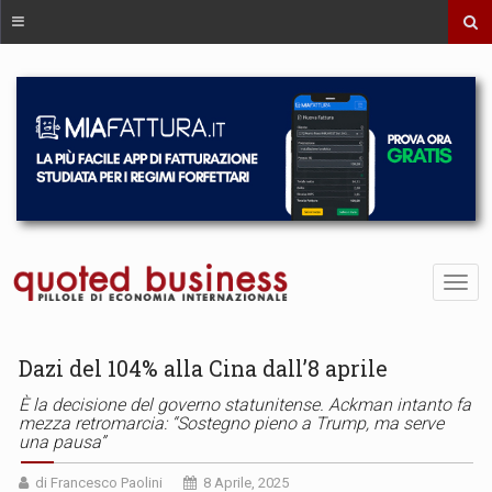
Dazi del 104% alla Cina dall’8 aprile
È la decisione del governo statunitense. Ackman intanto fa
mezza retromarcia: “Sostegno pieno a Trump, ma serve
una pausa”
di Francesco Paolini
8 Aprile, 2025