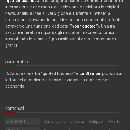
"quoted business"
è un progetto editoriale online di economia
internazionale che monitora, seleziona e rielabora le migliori
news, analisi e idee a livello globale. L'utente è invitato a
partecipare attivamente preselezionando i contenuti preferiti
attraverso una funzione dedicata
("your quoted")
. Un'altra
sezione interattiva riguarda gli indicatori macroeconomici:
impostando le variabili è possibile visualizzare e stampare i
grafici.
partnership
Collaborazione tra "quoted business" e
La Stampa
: proposti ai
lettori del quotidiano articoli selezionati su ambiente ed
economia.
contenuti
Economia
Competitività
Crescita
Sviluppo
Povertà