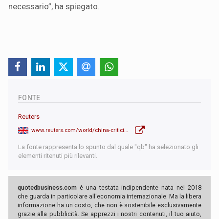
necessario”, ha spiegato.
FONTE
Reuters
www.reuters.com/world/china-criticises-trump-tariff-blackmail-market-turmoil-settles-2025-04-08/
La fonte rappresenta lo spunto dal quale "qb" ha selezionato gli
elementi ritenuti più rilevanti.
quotedbusiness.com
è una testata indipendente nata nel 2018
che guarda in particolare all'economia internazionale. Ma la libera
informazione ha un costo, che non è sostenibile esclusivamente
grazie alla pubblicità. Se apprezzi i nostri contenuti, il tuo aiuto,