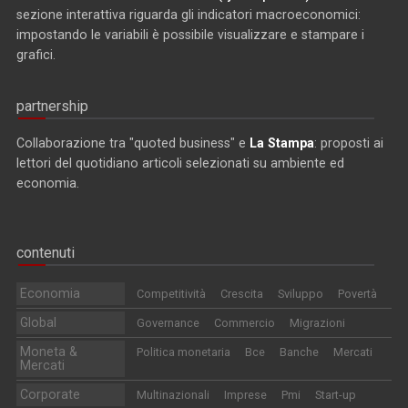
sezione interattiva riguarda gli indicatori macroeconomici:
impostando le variabili è possibile visualizzare e stampare i
grafici.
partnership
Collaborazione tra "quoted business" e
La Stampa
: proposti ai
lettori del quotidiano articoli selezionati su ambiente ed
economia.
contenuti
Economia
Competitività
Crescita
Sviluppo
Povertà
Global
Governance
Commercio
Migrazioni
Moneta &
Politica monetaria
Bce
Banche
Mercati
Mercati
Corporate
Multinazionali
Imprese
Pmi
Start-up