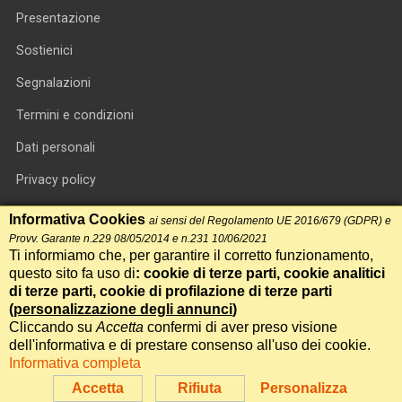
Presentazione
Sostienici
Segnalazioni
Termini e condizioni
Dati personali
Privacy policy
Informativa cookie
Informativa Cookies
ai sensi del Regolamento UE 2016/679 (GDPR) e
Provv. Garante n.229 08/05/2014 e n.231 10/06/2021
RSS feed
Ti informiamo che, per garantire il corretto funzionamento,
questo sito fa uso di
: cookie di terze parti, cookie analitici
RSS Top News
di terze parti, cookie di profilazione di terze parti
(
personalizzazione degli annunci
)
Contatti
Cliccando su
Accetta
confermi di aver preso visione
dell'informativa e di prestare consenso all'uso dei cookie.
Informativa completa
International Communication S.r.l. • P.IVA 14478081004 • Testata
giornalistica n.191, reg. Tribunale di Roma del 14/12/2017
Accetta
Rifiuta
Personalizza