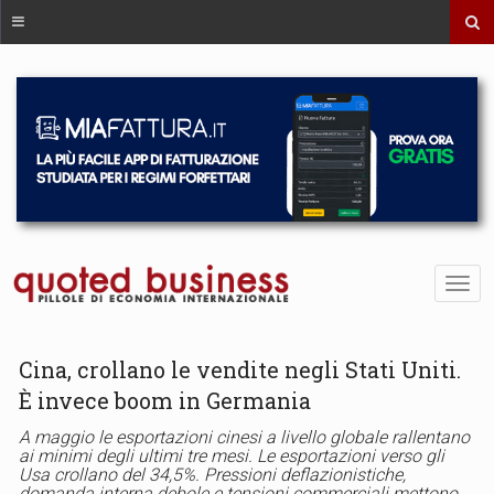
Cina, crollano le vendite negli Stati Uniti.
È invece boom in Germania
A maggio le esportazioni cinesi a livello globale rallentano
ai minimi degli ultimi tre mesi. Le esportazioni verso gli
Usa crollano del 34,5%. Pressioni deflazionistiche,
domanda interna debole e tensioni commerciali mettono