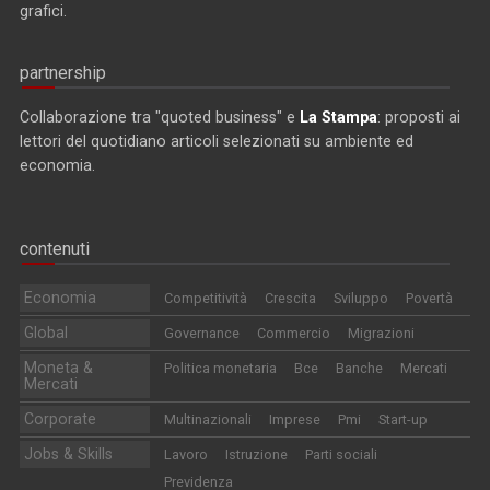
grafici.
partnership
Collaborazione tra "quoted business" e
La Stampa
: proposti ai
lettori del quotidiano articoli selezionati su ambiente ed
economia.
contenuti
Economia
Competitività
Crescita
Sviluppo
Povertà
Global
Governance
Commercio
Migrazioni
Moneta &
Politica monetaria
Bce
Banche
Mercati
Mercati
Corporate
Multinazionali
Imprese
Pmi
Start-up
Jobs & Skills
Lavoro
Istruzione
Parti sociali
Previdenza