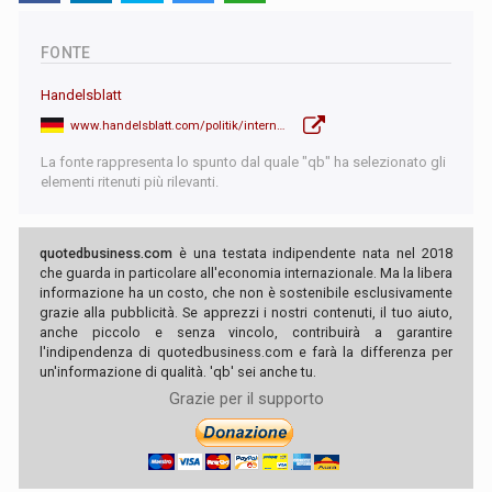
FONTE
Handelsblatt
www.handelsblatt.com/politik/international/zollstreit-chinas-handel-mit-usa-bricht-ein-mehr-export-nach-deutschland/100133842.html
La fonte rappresenta lo spunto dal quale "qb" ha selezionato gli
elementi ritenuti più rilevanti.
quotedbusiness.com
è una testata indipendente nata nel 2018
che guarda in particolare all'economia internazionale. Ma la libera
informazione ha un costo, che non è sostenibile esclusivamente
grazie alla pubblicità. Se apprezzi i nostri contenuti, il tuo aiuto,
anche piccolo e senza vincolo, contribuirà a garantire
l'indipendenza di quotedbusiness.com e farà la differenza per
un'informazione di qualità. 'qb' sei anche tu.
Grazie per il supporto