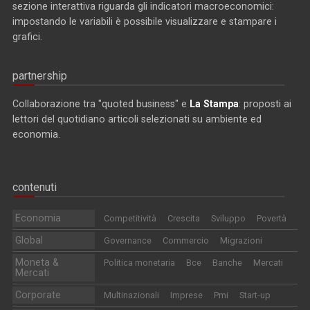
sezione interattiva riguarda gli indicatori macroeconomici:
impostando le variabili è possibile visualizzare e stampare i
grafici.
partnership
Collaborazione tra "quoted business" e
La Stampa
: proposti ai
lettori del quotidiano articoli selezionati su ambiente ed
economia.
contenuti
Economia
Competitività
Crescita
Sviluppo
Povertà
Global
Governance
Commercio
Migrazioni
Moneta &
Politica monetaria
Bce
Banche
Mercati
Mercati
Corporate
Multinazionali
Imprese
Pmi
Start-up