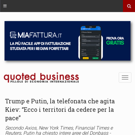
Trump e Putin, la telefonata che agita
Kiev: “Ecco i territori da cedere per la
pace”
Secondo Axios, New York Times, Financial Times e
Reuters, Putin ha chiesto intere aree del Donbass -