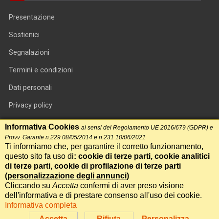
Presentazione
Sostienici
Segnalazioni
Termini e condizioni
Dati personali
Privacy policy
Informativa cookie
Informativa Cookies
ai sensi del Regolamento UE 2016/679 (GDPR) e
Provv. Garante n.229 08/05/2014 e n.231 10/06/2021
RSS feed
Ti informiamo che, per garantire il corretto funzionamento,
questo sito fa uso di
: cookie di terze parti, cookie analitici
RSS Top News
di terze parti, cookie di profilazione di terze parti
Contatti
(
personalizzazione degli annunci
)
Cliccando su
Accetta
confermi di aver preso visione
dell'informativa e di prestare consenso all'uso dei cookie.
International Communication S.r.l. • P.IVA 14478081004 • Testata
Informativa completa
giornalistica n.191, reg. Tribunale di Roma del 14/12/2017
Accetta
Rifiuta
Personalizza