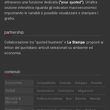
attraverso una funzione dedicata
("your quoted")
. Un'altra
sezione interattiva riguarda gli indicatori macroeconomici:
impostando le variabili è possibile visualizzare e stampare i
grafici.
partnership
Collaborazione tra "quoted business" e
La Stampa
: proposti ai
lettori del quotidiano articoli selezionati su ambiente ed
economia.
contenuti
Economia
Competitività
Crescita
Sviluppo
Povertà
Global
Governance
Commercio
Migrazioni
Moneta &
Politica monetaria
Bce
Banche
Mercati
Mercati
Corporate