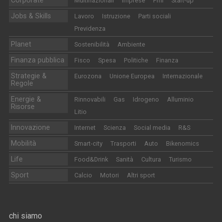
Multinazionali
Imprese
Pmi
Start-up
Jobs & Skills
Lavoro
Istruzione
Parti sociali
Previdenza
Planet
Sostenibilità
Ambiente
Finanza pubblica
Fisco
Spesa
Politiche
Finanza
Strategie &
Eurozona
Unione Europea
Internazionale
Regole
Energie &
Rinnovabili
Gas
Idrogeno
Alluminio
Risorse
Litio
Innovazione
Internet
Scienza
Social media
R&S
Mobilità
Smart-city
Trasporti
Auto
Bikenomics
Life
Food&Drink
Sanità
Cultura
Turismo
Sport
Calcio
Motori
Altri sport
chi siamo