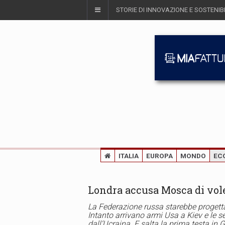
STORIE DI INNOVAZIONE E SOSTENIBI
ITALIA
EUROPA
MONDO
EC
Londra accusa Mosca di vole
La Federazione russa starebbe progetta
Intanto arrivano armi Usa a Kiev e le s
dall’Ucraina. E salta la prima testa in