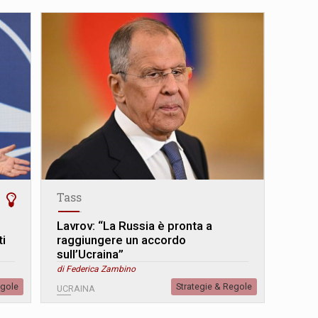
Tass
Lavrov: “La Russia è pronta a
ti
raggiungere un accordo
sull’Ucraina”
di Federica Zambino
egole
Strategie & Regole
UCRAINA