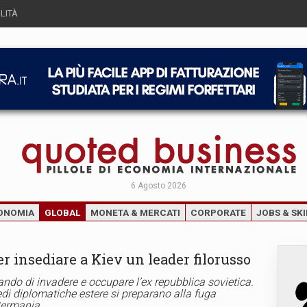
LITÀ
6 Agosto 2026
ONOMIA
GLOBAL
MONETA & MERCATI
CORPORATE
JOBS & SKI
r insediare a Kiev un leader filorusso
ndo di invadere e occupare l’ex repubblica sovietica.
edi diplomatiche estere si preparano alla fuga
 Germania