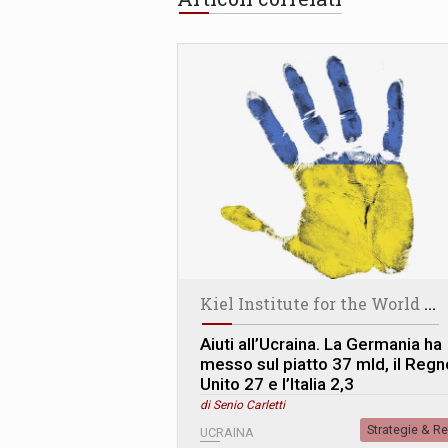
K
iel Institute for the World Economy
Aiuti all’Ucraina. La Germania ha
messo sul piatto 37 mld, il Regn
Unito 27 e l’Italia 2,3
di Senio Carletti
Strategie & R
UCRAINA