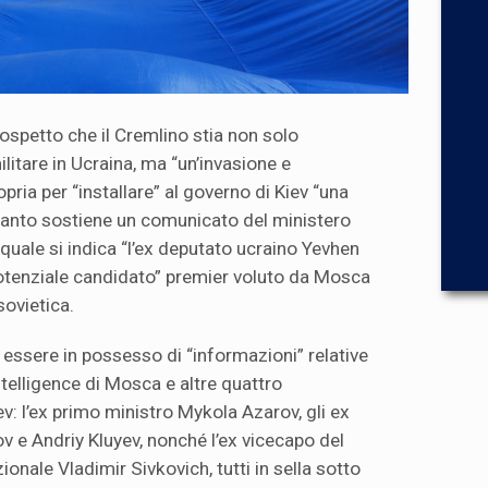
 sospetto che il Cremlino stia non solo
litare in Ucraina, ma “un’invasione e
pria per “installare” al governo di Kiev “una
quanto sostiene un comunicato del ministero
l quale si indica “l’ex deputato ucraino Yevhen
tenziale candidato” premier voluto da Mosca
sovietica.
 essere in possesso di “informazioni” relative
 intelligence di Mosca e altre quattro
ev: l’ex primo ministro Mykola Azarov, gli ex
v e Andriy Kluyev, nonché l’ex vicecapo del
ionale Vladimir Sivkovich, tutti in sella sotto