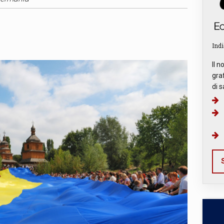
Indi
Il n
graf
di s
S