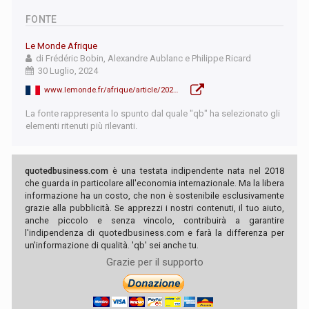
FONTE
Le Monde Afrique
di Frédéric Bobin, Alexandre Aublanc e Philippe Ricard
30 Luglio, 2024
www.lemonde.fr/afrique/article/2024/07/30/sahara-occidental-paris-s-aligne-sur-la-position-de-rabat-au-risque-d-une-nouvelle-crise-avec-l-algerie_6261880_3212.html
La fonte rappresenta lo spunto dal quale "qb" ha selezionato gli
elementi ritenuti più rilevanti.
quotedbusiness.com
è una testata indipendente nata nel 2018
che guarda in particolare all'economia internazionale. Ma la libera
informazione ha un costo, che non è sostenibile esclusivamente
grazie alla pubblicità. Se apprezzi i nostri contenuti, il tuo aiuto,
anche piccolo e senza vincolo, contribuirà a garantire
l'indipendenza di quotedbusiness.com e farà la differenza per
un'informazione di qualità. 'qb' sei anche tu.
Grazie per il supporto