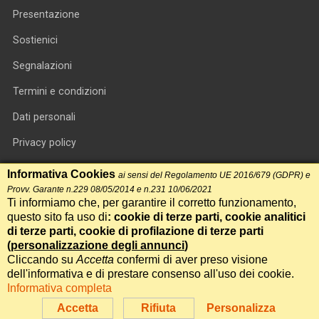
Presentazione
Sostienici
Segnalazioni
Termini e condizioni
Dati personali
Privacy policy
Informativa cookie
Informativa Cookies
ai sensi del Regolamento UE 2016/679 (GDPR) e
Provv. Garante n.229 08/05/2014 e n.231 10/06/2021
RSS feed
Ti informiamo che, per garantire il corretto funzionamento,
questo sito fa uso di
: cookie di terze parti, cookie analitici
RSS Top News
di terze parti, cookie di profilazione di terze parti
Contatti
(
personalizzazione degli annunci
)
Cliccando su
Accetta
confermi di aver preso visione
dell'informativa e di prestare consenso all'uso dei cookie.
International Communication S.r.l. • P.IVA 14478081004 • Testata
Informativa completa
giornalistica n.191, reg. Tribunale di Roma del 14/12/2017
Accetta
Rifiuta
Personalizza