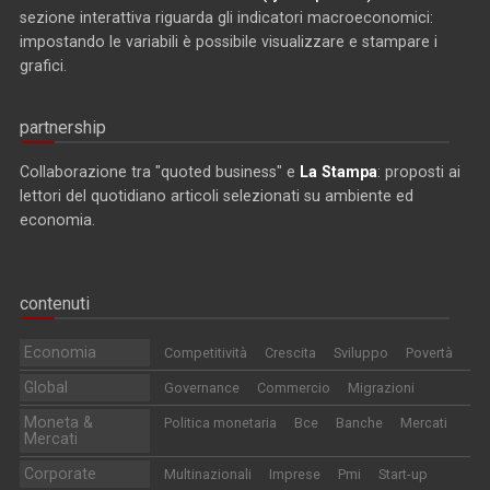
sezione interattiva riguarda gli indicatori macroeconomici:
impostando le variabili è possibile visualizzare e stampare i
grafici.
partnership
Collaborazione tra "quoted business" e
La Stampa
: proposti ai
lettori del quotidiano articoli selezionati su ambiente ed
economia.
contenuti
Economia
Competitività
Crescita
Sviluppo
Povertà
Global
Governance
Commercio
Migrazioni
Moneta &
Politica monetaria
Bce
Banche
Mercati
Mercati
Corporate
Multinazionali
Imprese
Pmi
Start-up