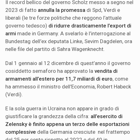
Il record bellico del governo Scholz messo a segno nel
2023 di fatto
annulla la promessa
di Spd, Verdi e
liberali (le tre forze politiche che reggono l’attuale
governo tedesco)
di ridurre drasticamente l’export di
armi
made in Germany. A svelarlo è l’interrogazione al
Bundestag dell’ex deputata Linke, Sevim Dagdelen, ora
nelle file del partito di Sahra Wagenknecht.
Dal 1 gennaio al 12 dicembre di quest’anno il governo
cosiddetto semaforo ha approvato la
vendita di
armamenti all’estero per 11,7 miliardi di euro
, come
ha ammesso il ministro dell’Economia, Robert Habeck
(Verdi).
E la sola guerra in Ucraina non appare in grado di
giustificare la grandezza della cifra:
all’esercito di
Zelensky è finito appena un terzo delle esportazioni
complessive
della Germania cresciute nel frattempo
del 25 per cento rispetto al 2022 e del 40 in