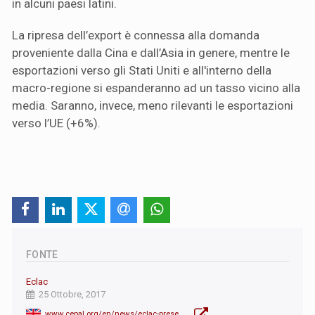
in alcuni paesi latini.
La ripresa dell’export è connessa alla domanda
proveniente dalla Cina e dall’Asia in genere, mentre le
esportazioni verso gli Stati Uniti e all'interno della
macro-regione si espanderanno ad un tasso vicino alla
media. Saranno, invece, meno rilevanti le esportazioni
verso l’UE (+6%).
FONTE
Eclac
25 Ottobre, 2017
www.cepal.org/en/news/eclac-presents-new-report-foreign-trade-outlook-latin-america-and-caribbean-2017