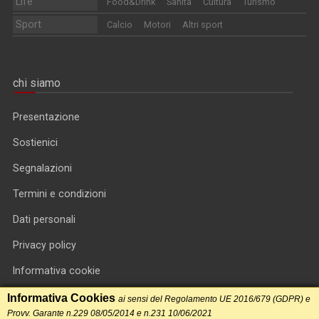
Life
Food&Drink
Sanità
Cultura
Turismo
Sport
Calcio
Motori
Altri sport
chi siamo
Presentazione
Sostienici
Segnalazioni
Termini e condizioni
Dati personali
Privacy policy
Informativa cookie
RSS feed
Informativa Cookies
ai sensi del Regolamento UE 2016/679 (GDPR) e
Provv. Garante n.229 08/05/2014 e n.231 10/06/2021