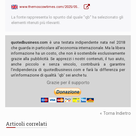
www.themoscowtimes.com/2025/05/19/satellite-images-show-russian-military-buildup-near-finland-nyt-a89129
La fonte rappresenta lo spunto dal quale "qb" ha selezionato gli
elementi ritenuti più rilevanti.
quotedbusiness.com
è una testata indipendente nata nel 2018
che guarda in particolare all'economia internazionale. Ma la libera
informazione ha un costo, che non è sostenibile esclusivamente
grazie alla pubblicità. Se apprezzi i nostri contenuti, il tuo aiuto,
anche piccolo e senza vincolo, contribuirà a garantire
l'indipendenza di quotedbusiness.com e farà la differenza per
un'informazione di qualità. 'qb' sei anche tu.
Grazie per il supporto
« Torna Indietro
Articoli correlati