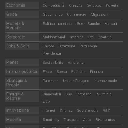
Economia
Competitività
Crescita
Sviluppo
Povertà
Global
Governance
Commercio
Migrazioni
Moneta &
Politica monetaria
Bce
Banche
Mercati
Mercati
Corporate
Multinazionali
Imprese
Pmi
Start-up
Jobs & Skills
Lavoro
Istruzione
Parti sociali
Previdenza
Planet
Sostenibilità
Ambiente
Finanza pubblica
Fisco
Spesa
Politiche
Finanza
Strategie &
Eurozona
Unione Europea
Internazionale
Regole
Energie &
Rinnovabili
Gas
Idrogeno
Alluminio
Risorse
Litio
Innovazione
Internet
Scienza
Social media
R&S
Mobilità
Smart-city
Trasporti
Auto
Bikenomics