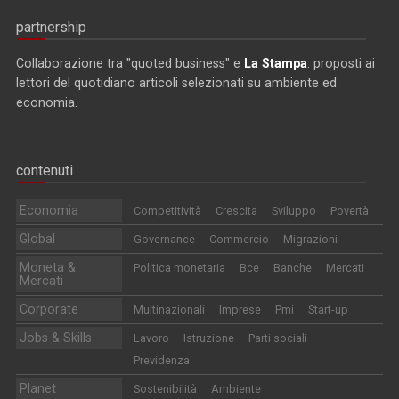
partnership
Collaborazione tra "quoted business" e
La Stampa
: proposti ai
lettori del quotidiano articoli selezionati su ambiente ed
economia.
contenuti
Economia
Competitività
Crescita
Sviluppo
Povertà
Global
Governance
Commercio
Migrazioni
Moneta &
Politica monetaria
Bce
Banche
Mercati
Mercati
Corporate
Multinazionali
Imprese
Pmi
Start-up
Jobs & Skills
Lavoro
Istruzione
Parti sociali
Previdenza
Planet
Sostenibilità
Ambiente