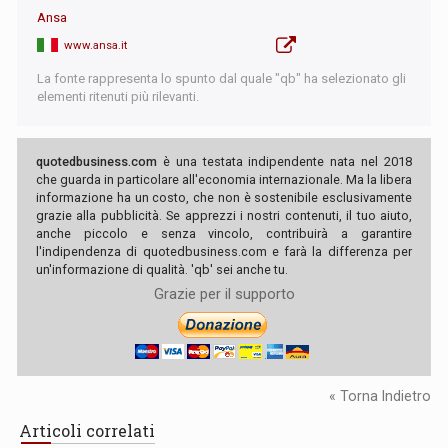
Ansa
www.ansa.it
La fonte rappresenta lo spunto dal quale "qb" ha selezionato gli
elementi ritenuti più rilevanti.
quotedbusiness.com
è una testata indipendente nata nel 2018
che guarda in particolare all'economia internazionale. Ma la libera
informazione ha un costo, che non è sostenibile esclusivamente
grazie alla pubblicità. Se apprezzi i nostri contenuti, il tuo aiuto,
anche piccolo e senza vincolo, contribuirà a garantire
l'indipendenza di quotedbusiness.com e farà la differenza per
un'informazione di qualità. 'qb' sei anche tu.
Grazie per il supporto
« Torna Indietro
Articoli correlati