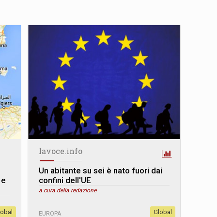
lavoce.info
Un abitante su sei è nato fuori dai
 e
confini dell'UE
a cura della redazione
lobal
Global
EUROPA