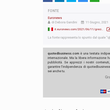
FONTE
Euronews
di Debora Gandini
11 Giugno, 2021
it.euronews.com/2021/06/11/grecia-cannoni-sonori-e-un-muro-di-acciaio-contro-i-migranti-preoccupazione-dalla-ue
La fonte rappresenta lo spunto dal quale "qb"
quotedbusiness.com
è una testata indipe
internazionale. Ma la libera informazione 
pubblicità. Se apprezzi i nostri contenuti
garantire l'indipendenza di quotedbusiness.
sei anche tu.
Gra