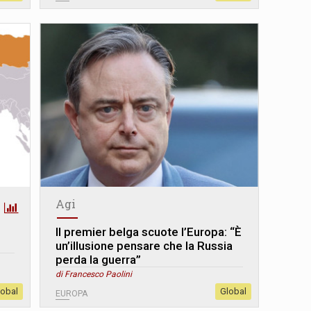
Agi
è
Il premier belga scuote l’Europa: “È
un’illusione pensare che la Russia
perda la guerra”
di Francesco Paolini
lobal
Global
EUROPA