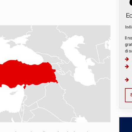
Indi
Il n
graf
di s
S