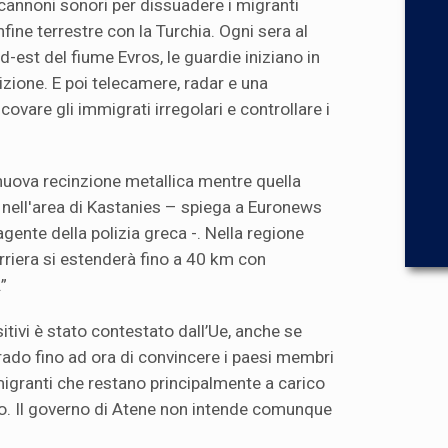
cannoni sonori per dissuadere i migranti
nfine terrestre con la Turchia. Ogni sera al
-est del fiume Evros, le guardie iniziano in
nizione. E poi telecamere, radar e una
covare gli immigrati irregolari e controllare i
uova recinzione metallica mentre quella
a nell'area di Kastanies – spiega a Euronews
ente della polizia greca -. Nella regione
rriera si estenderà fino a 40 km con
”
itivi è stato contestato dall’Ue, anche se
rado fino ad ora di convincere i paesi membri
migranti che restano principalmente a carico
do. Il governo di Atene non intende comunque