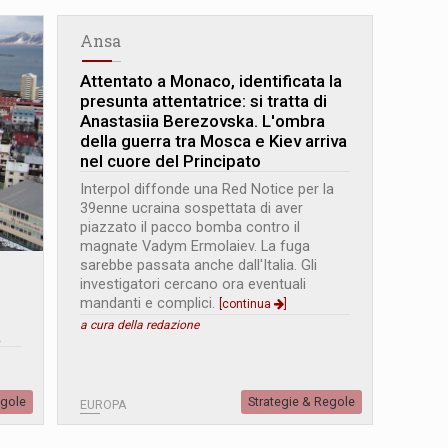
Ansa
Attentato a Monaco, identificata la
presunta attentatrice: si tratta di
Anastasiia Berezovska. L
'
ombra
della guerra tra Mosca e Kiev arriva
nel cuore del Principato
Interpol diffonde una Red Notice per la
39enne ucraina sospettata di aver
piazzato il pacco bomba contro il
magnate Vadym Ermolaiev. La fuga
sarebbe passata anche dall'Italia. Gli
investigatori cercano ora eventuali
mandanti e complici.
[continua
]
a cura della redazione
a
egole
Strategie & Regole
EUROPA