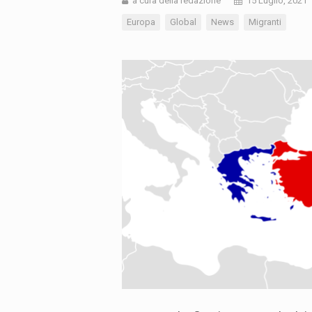
a cura della redazione
15 Luglio, 2021
Europa
Global
News
Migranti