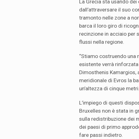
La Grecia sta usando dei 
dall’attraversare il suo co
tramonto nelle zone a nord
barca il loro giro di ricog
recinzione in acciaio per s
flussi nella regione.
“Stiamo costruendo una n
esistente verrà rinforzat
Dimosthenis Kamargios, ag
meridionale di Evros la ba
un’altezza di cinque metri.
L’impiego di questi dispos
Bruxelles non è stata in g
sulla redistribuzione dei 
dei paesi di primo appro
fare passi indietro.