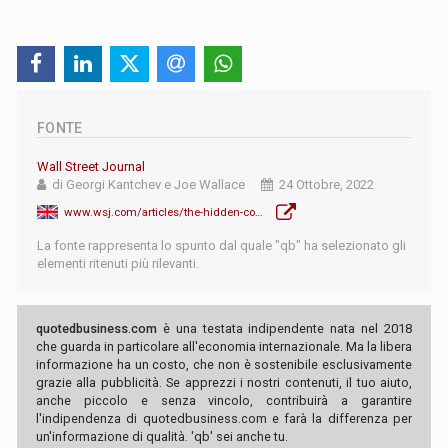
FONTE
Wall Street Journal
di Georgi Kantchev e Joe Wallace
24 Ottobre, 2022
www.wsj.com/articles/the-hidden-corner-of-the-energy-market-where-russian-exports-to-europe-are-booming-11666604773
La fonte rappresenta lo spunto dal quale "qb" ha selezionato gli
elementi ritenuti più rilevanti.
quotedbusiness.com
è una testata indipendente nata nel 2018
che guarda in particolare all'economia internazionale. Ma la libera
informazione ha un costo, che non è sostenibile esclusivamente
grazie alla pubblicità. Se apprezzi i nostri contenuti, il tuo aiuto,
anche piccolo e senza vincolo, contribuirà a garantire
l'indipendenza di quotedbusiness.com e farà la differenza per
un'informazione di qualità. 'qb' sei anche tu.