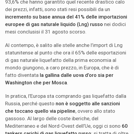
93,6% che hanno garantito quel recente drastico calo
dei prezzi, infatti, sono stati resi possibili da un
incremento su base annua del 41% delle importazioni
europee di gas naturale liquido (Lng) russo
nei dodici
mesi conclusisi il 31 agosto scorso.
Al contempo, è salito alle stelle anche l’import di Lng
statunitense al punto che ora il 65% delle esportazioni
di gas naturale liquefatto della prima economia al
mondo giungono, a caro prezzo, in Europa, che è di
fatto diventata
la gallina dalle uova d’oro sia per
Washington che per Mosca
.
In pratica, l’Europa sta comprando gas liquefatto dalla
Russia, perché questo
non è soggetto alle sanzioni
che toccano quello via pipeline
, ovvero allo stato
gassoso. Al largo delle coste iberiche, del
Mediterraneo e del Nord-Ovest dell’Ue, oggi ci sono
60
tankers carichi di gas liquefatto russo
: si tratta di oltre