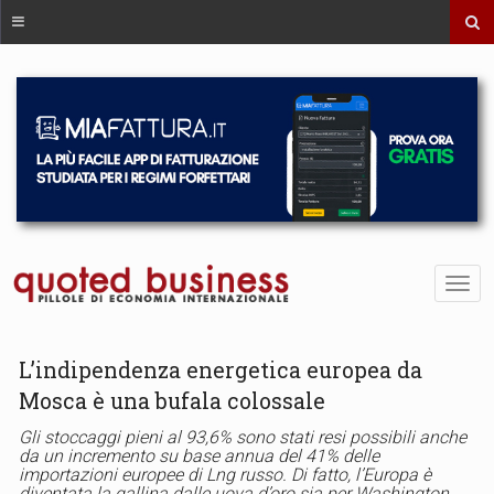
L’indipendenza energetica europea da
Mosca è una bufala colossale
Gli stoccaggi pieni al 93,6% sono stati resi possibili anche
da un incremento su base annua del 41% delle
importazioni europee di Lng russo. Di fatto, l’Europa è
diventata la gallina dalle uova d’oro sia per Washington