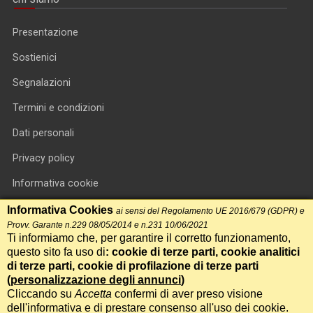
Presentazione
Sostienici
Segnalazioni
Termini e condizioni
Dati personali
Privacy policy
Informativa cookie
RSS feed
Informativa Cookies
ai sensi del Regolamento UE 2016/679 (GDPR) e
Provv. Garante n.229 08/05/2014 e n.231 10/06/2021
RSS Top News
Ti informiamo che, per garantire il corretto funzionamento,
questo sito fa uso di
: cookie di terze parti, cookie analitici
Contatti
di terze parti, cookie di profilazione di terze parti
(
personalizzazione degli annunci
)
Cliccando su
Accetta
confermi di aver preso visione
International Communication S.r.l. • P.IVA 14478081004 • Testata
dell'informativa e di prestare consenso all'uso dei cookie.