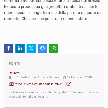
commerciali, potrebbe accelerare l'ascesa del Brasile.
E questo preoccupa gli agricoltori statunitensi per le
ripercussioni a lungo termine della perdita di quote di
mercato. Che sarebbe poi arduo riconquistare.
FONTE
Reuters
di P.J. Huffstutter, Adriana Barrera
22 Febbraio, 2018
www.reuters.com/article/us-trump-effect-corn-exclusive/exclusive-as-trump-trashes-nafta-mexico-turns-to-brazilian-corn-idUSKCN1G61J4
La fonte rappresenta lo spunto dal quale "qb" ha selezionato gli
elementi ritenuti più rilevanti.