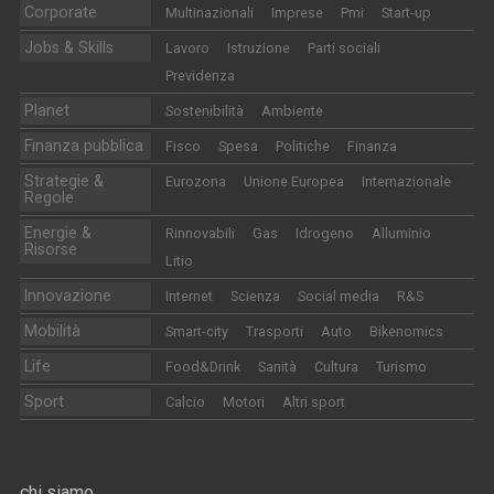
Corporate
Multinazionali
Imprese
Pmi
Start-up
Jobs & Skills
Lavoro
Istruzione
Parti sociali
Previdenza
Planet
Sostenibilità
Ambiente
Finanza pubblica
Fisco
Spesa
Politiche
Finanza
Strategie &
Eurozona
Unione Europea
Internazionale
Regole
Energie &
Rinnovabili
Gas
Idrogeno
Alluminio
Risorse
Litio
Innovazione
Internet
Scienza
Social media
R&S
Mobilità
Smart-city
Trasporti
Auto
Bikenomics
Life
Food&Drink
Sanità
Cultura
Turismo
Sport
Calcio
Motori
Altri sport
chi siamo