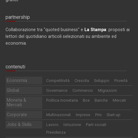
partnership
Collaborazione tra "quoted business" e
La Stampa
: proposti ai
lettori del quotidiano articoli selezionati su ambiente ed
economia.
contenuti
Economia
Competitività
Crescita
Sviluppo
Povertà
Global
Governance
Commercio
Migrazioni
Moneta &
Politica monetaria
Bce
Banche
Mercati
Mercati
Corporate
Multinazionali
Imprese
Pmi
Start-up
Jobs & Skills
Lavoro
Istruzione
Parti sociali
Previdenza