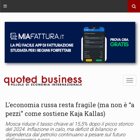
L’economia russa resta fragile (ma non è “a
pezzi” come sostiene Kaja Kallas)
Mosca riduce il tasso chiave al 15,5% dopo il picco storico
del 2024. Inflazione in calo, ma deficit di bilancio e
dipendenza dal petrolio continuano a pesare sul futuro
dell’economia russa.