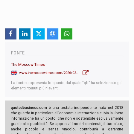
FONTE
The Moscow Times
www.themoscowtimes.com/2026/02/13/russian-central-bank-trims-key-rate-sees-a-more-balanced-economy-ahead-a91941
La fonte rappresenta lo spunto dal quale "qb" ha selezionato gli
elementi ritenuti più rilevanti.
quotedbusiness.com
è una testata indipendente nata nel 2018
che guarda in particolare all'economia internazionale. Ma la libera
informazione ha un costo, che non è sostenibile esclusivamente
grazie alla pubblicità. Se apprezzi i nostri contenuti, il tuo aiuto,
anche piccolo e senza vincolo, contribuirà a garantire