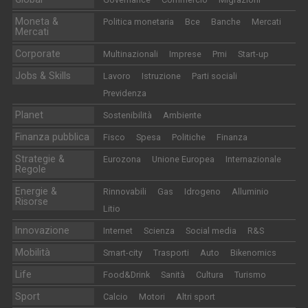
Moneta &
Politica monetaria
Bce
Banche
Mercati
Mercati
Corporate
Multinazionali
Imprese
Pmi
Start-up
Jobs & Skills
Lavoro
Istruzione
Parti sociali
Previdenza
Planet
Sostenibilità
Ambiente
Finanza pubblica
Fisco
Spesa
Politiche
Finanza
Strategie &
Eurozona
Unione Europea
Internazionale
Regole
Energie &
Rinnovabili
Gas
Idrogeno
Alluminio
Risorse
Litio
Innovazione
Internet
Scienza
Social media
R&S
Mobilità
Smart-city
Trasporti
Auto
Bikenomics
Life
Food&Drink
Sanità
Cultura
Turismo
Sport
Calcio
Motori
Altri sport