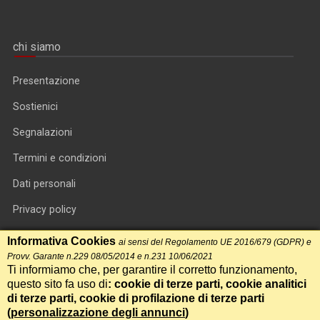
chi siamo
Presentazione
Sostienici
Segnalazioni
Termini e condizioni
Dati personali
Privacy policy
Informativa cookie
Informativa Cookies
ai sensi del Regolamento UE 2016/679 (GDPR) e
Provv. Garante n.229 08/05/2014 e n.231 10/06/2021
RSS feed
Ti informiamo che, per garantire il corretto funzionamento,
questo sito fa uso di
: cookie di terze parti, cookie analitici
RSS Top News
di terze parti, cookie di profilazione di terze parti
Contatti
(
personalizzazione degli annunci
)