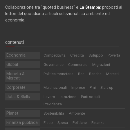
Collaborazione tra "quoted business" e
La Stampa
: proposti ai
lettori del quotidiano articoli selezionati su ambiente ed
economia.
contenuti
Economia
Competitività
Crescita
Sviluppo
Povertà
Global
Governance
Commercio
Migrazioni
Moneta &
Politica monetaria
Bce
Banche
Mercati
Mercati
Corporate
Multinazionali
Imprese
Pmi
Start-up
Jobs & Skills
Lavoro
Istruzione
Parti sociali
Previdenza
Planet
Sostenibilità
Ambiente
Finanza pubblica
Fisco
Spesa
Politiche
Finanza