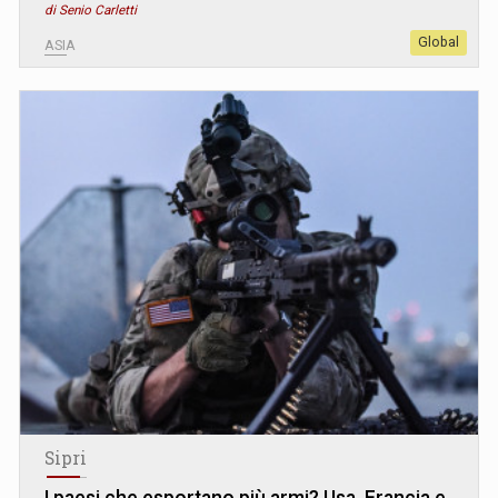
di Senio Carletti
Global
ASIA
Sipri
I paesi che esportano più armi? Usa, Francia e