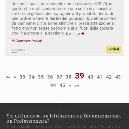
Decine di paesi terranno elezioni nazionali nel 2024, in
quello che molti vedono come una sorta di plebiscito
sull’ordine globale del dopoguerra. Il probabile rifiuto di
tale ordine a favore dei leader populisti dovrebbe servire
da campanello d’allarme affinché si presti attenzione al
fatto che non esiste economia al di fuori della società
che l’ha creata e la sostiene.
[continua
]
di Francesco Paolini
Global
MONDO
39
««
«
33
34
35
36
37
38
40
41
42
43
44
45
»
»»
Sei un'Impresa, un'Istituzione, un'Organizzazione,
un Professionista?
Operi a livello internazionale nel settore Pubblico, Privato, No-