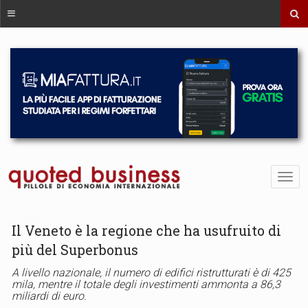
Il Veneto è la regione che ha usufruito di
più del Superbonus
A livello nazionale, il numero di edifici ristrutturati è di 425
mila, mentre il totale degli investimenti ammonta a 86,3
miliardi di euro.