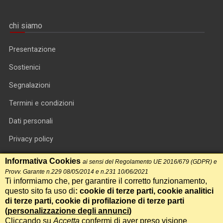
chi siamo
Presentazione
Sostienici
Segnalazioni
Termini e condizioni
Dati personali
Privacy policy
Informativa cookie
Informativa Cookies
ai sensi del Regolamento UE 2016/679 (GDPR) e
Provv. Garante n.229 08/05/2014 e n.231 10/06/2021
RSS feed
Ti informiamo che, per garantire il corretto funzionamento,
questo sito fa uso di
: cookie di terze parti, cookie analitici
RSS Top News
di terze parti, cookie di profilazione di terze parti
Contatti
(
personalizzazione degli annunci
)
Cliccando su
Accetta
confermi di aver preso visione