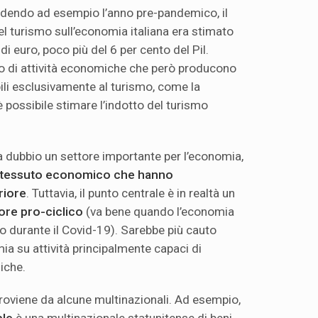
dendo ad esempio l’anno pre-pandemico, il
el turismo sull’economia italiana era stimato
di euro, poco più del 6 per cento del Pil.
to di attività economiche che però producono
ili esclusivamente al turismo, come la
 è possibile stimare l’indotto del turismo
a dubbio un settore importante per l’economia,
el tessuto economico che hanno
riore
. Tuttavia, il punto centrale è in realtà un
tore pro-ciclico
(va bene quando l’economia
to durante il Covid-19). Sarebbe più cauto
ia su attività principalmente capaci di
liche.
proviene da alcune multinazionali. Ad esempio,
ble
è una multinazionale statunitense di beni