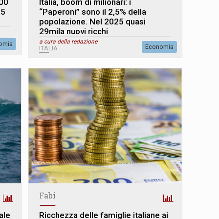
800
Italia, boom di milionari: i
65
“Paperoni” sono il 2,5% della
popolazione. Nel 2025 quasi
29mila nuovi ricchi
a cura della redazione
omia
Economia
ITALIA
Fabi
ale
Ricchezza delle famiglie italiane ai