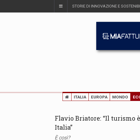
STORIE DI INNOVAZIONE E SOSTENIBI
ITALIA
EUROPA
MONDO
EC
Flavio Briatore: “Il turismo
Italia”
È così?