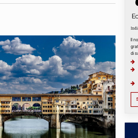
Indi
Il n
graf
di s
S