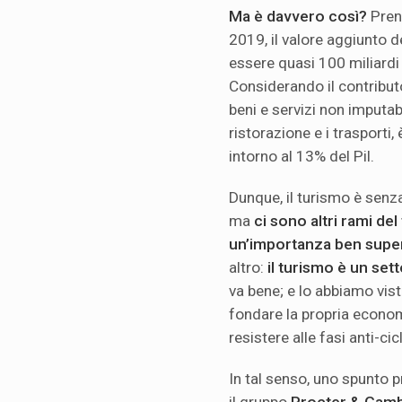
Ma è davvero così?
Pren
2019, il valore aggiunto d
essere quasi 100 miliardi 
Considerando il contribu
beni e servizi non imputab
ristorazione e i trasporti,
intorno al 13% del Pil.
Dunque, il turismo è senz
ma
ci sono altri rami d
un’importanza ben supe
altro:
il turismo è un set
va bene; e lo abbiamo vis
fondare la propria econom
resistere alle fasi anti-cic
In tal senso, uno spunto 
il gruppo
Procter & Gam