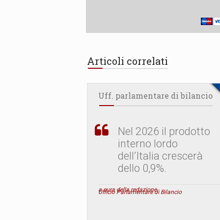
Articoli correlati
Uff. parlamentare di bilancio
Nel 2026 il prodotto
interno lordo
dell’Italia crescerà
dello 0,9%.
a cura della redazione
Ufficio Parlamentare di Bilancio