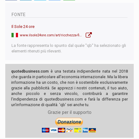
FONTE
Il Sole 24 ore
www.ilsole24ore.com/art/ricchezza-finanziaria-italia-ci-sono-457mila-milionari-AF5KfVhD
La fonte rappresenta lo spunto dal quale "qb" ha selezionato gli
elementi ritenuti più rilevanti.
quotedbusiness.com
è una testata indipendente nata nel 2018
che guarda in particolare all'economia internazionale. Ma la libera
informazione ha un costo, che non è sostenibile esclusivamente
grazie alla pubblicità. Se apprezzi i nostri contenuti, il tuo aiuto,
anche piccolo e senza vincolo, contribuirà a garantire
l'indipendenza di quotedbusiness.com e farà la differenza per
un'informazione di qualità. 'qb' sei anche tu.
Grazie per il supporto