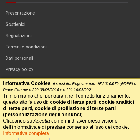
Presentazione
Sostienici
Segnalazioni
Termini e condizioni
Dati personali
Privacy policy
Informativa cookie
Informativa Cookies
ai sensi del Regolamento UE 2016/679 (GDPR) e
Provv. Garante n.229 08/05/2014 e n.231 10/06/2021
RSS feed
Ti informiamo che, per garantire il corretto funzionamento,
questo sito fa uso di
: cookie di terze parti, cookie analitici
RSS Top News
di terze parti, cookie di profilazione di terze parti
(
personalizzazione degli annunci
)
Contatti
Cliccando su
Accetta
confermi di aver preso visione
dell'informativa e di prestare consenso all'uso dei cookie.
Informativa completa
International Communication S.r.l. • P.IVA 14478081004 • Testata
giornalistica n.191, reg. Tribunale di Roma del 14/12/2017