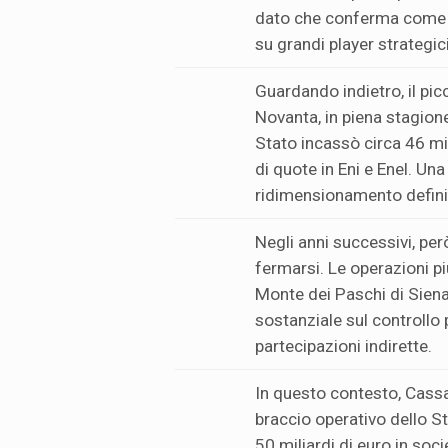
dato che conferma come il
su grandi player strategici
Guardando indietro, il picc
Novanta, in piena stagione
Stato incassò circa 46 mil
di quote in Eni e Enel. U
ridimensionamento definit
Negli anni successivi, però
fermarsi. Le operazioni pi
Monte dei Paschi di Siena
sostanziale sul controllo 
partecipazioni indirette.
In questo contesto, Cassa 
braccio operativo dello S
50 miliardi di euro in so