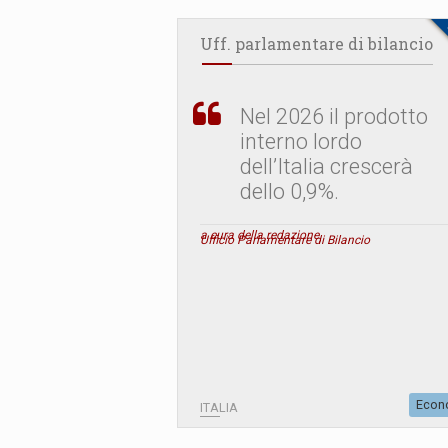
Uff. parlamentare di bilancio
Nel 2026 il prodotto
interno lordo
dell’Italia crescerà
dello 0,9%.
a cura della redazione
Ufficio Parlamentare di Bilancio
Econ
ITALIA