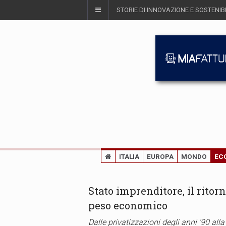
STORIE DI INNOVAZIONE E SOSTENIBI
ITALIA
EUROPA
MONDO
EC
Stato imprenditore, il rito
peso economico
Dalle privatizzazioni degli anni ’90 all