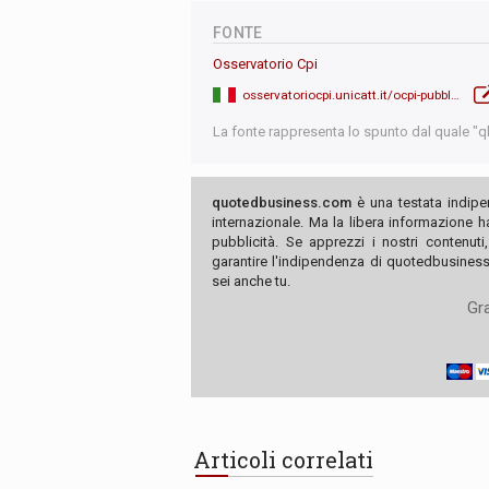
FONTE
Osservatorio Cpi
osservatoriocpi.unicatt.it/ocpi-pubblicazioni-lo-stato-imprenditore-un-aggiornamento
La fonte rappresenta lo spunto dal quale "qb"
quotedbusiness.com
è una testata indipe
internazionale. Ma la libera informazione 
pubblicità. Se apprezzi i nostri contenuti
garantire l'indipendenza di quotedbusiness.
sei anche tu.
Gra
Articoli correlati