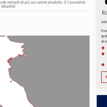
ide sempre di più sul valore prodotto. E il possibile
 dibattito
Indi
Il n
graf
di s
S