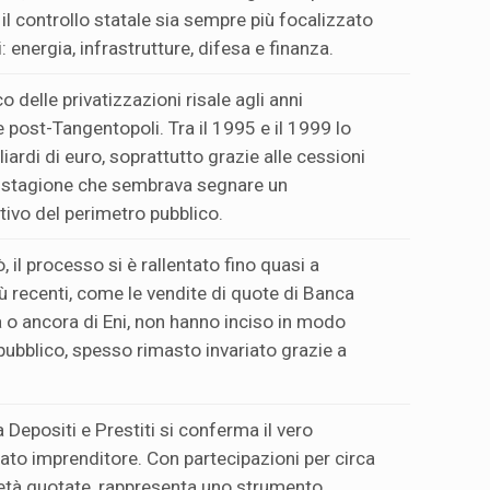
 controllo statale sia sempre più focalizzato
: energia, infrastrutture, difesa e finanza.
o delle privatizzazioni risale agli anni
 post-Tangentopoli. Tra il 1995 e il 1999 lo
iardi di euro, soprattutto grazie alle cessioni
na stagione che sembrava segnare un
ivo del perimetro pubblico.
, il processo si è rallentato fino quasi a
ù recenti, come le vendite di quote di Banca
 o ancora di Eni, non hanno inciso in modo
pubblico, spesso rimasto invariato grazie a
Depositi e Prestiti si conferma il vero
tato imprenditore. Con partecipazioni per circa
cietà quotate, rappresenta uno strumento