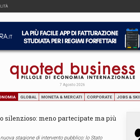
LITÀ
7 Agosto 2026
ONOMIA
GLOBAL
MONETA & MERCATI
CORPORATE
JOBS & SKI
rno silenzioso: meno partecipate ma più
a nuova stagione di intervento pubblico: lo Stato