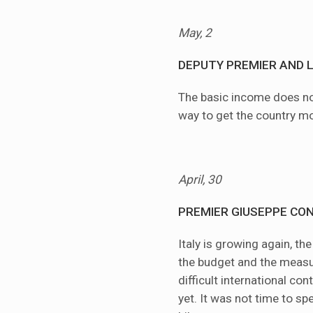
May, 2
DEPUTY PREMIER AND 
The basic income does not
way to get the country m
April, 30
PREMIER GIUSEPPE CO
Italy is growing again, th
the budget and the measu
difficult international co
yet. It was not time to s