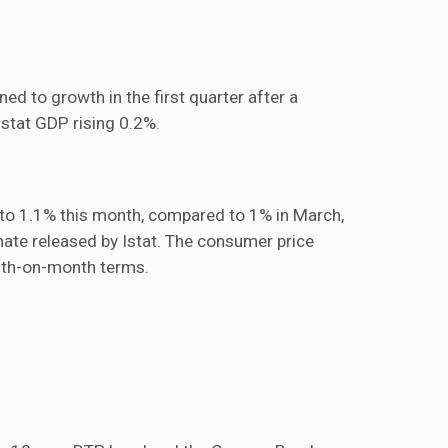
ed to growth in the first quarter after a
Istat GDP rising 0.2%.
e to 1.1% this month, compared to 1% in March,
mate released by Istat. The consumer price
nth-on-month terms.