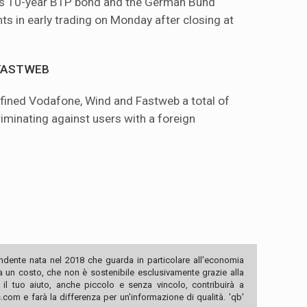
y's 10-year BTP bond and the German Bund
ts in early trading on Monday after closing at
 FASTWEB
ty fined Vodafone, Wind and Fastweb a total of
riminating against users with a foreign
ndente nata nel 2018 che guarda in particolare all'economia
ha un costo, che non è sostenibile esclusivamente grazie alla
, il tuo aiuto, anche piccolo e senza vincolo, contribuirà a
com e farà la differenza per un'informazione di qualità. 'qb'