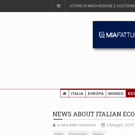
STORIE DI INNOVAZIONE E SOSTENIBI
ITALIA
EUROPA
MONDO
EC
NEWS ABOUT ITALIAN EC
a cura della redazione
3 Maggio, 2019
Italia
Economia
News