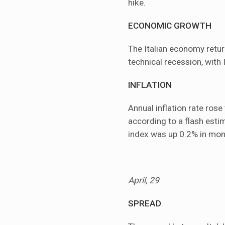
hike.
ECONOMIC GROWTH
The Italian economy return
technical recession, with 
INFLATION
Annual inflation rate ros
according to a flash esti
index was up 0.2% in mo
April, 29
SPREAD