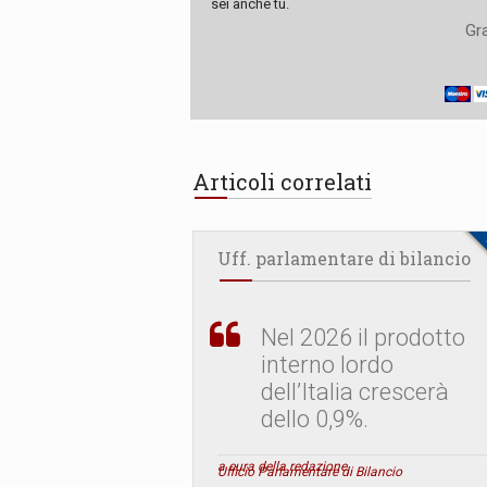
sei anche tu.
Gra
Articoli correlati
Uff. parlamentare di bilancio
Nel 2026 il prodotto
interno lordo
dell’Italia crescerà
dello 0,9%.
a cura della redazione
Ufficio Parlamentare di Bilancio