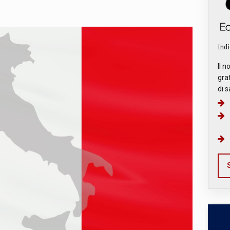
Indi
Il n
graf
di s
S