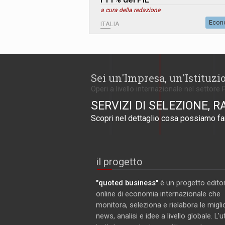
a cura della redazione
Econ
ITALIA
Sei un'Impresa, un'Istituzi
Operi a livello internazionale nel settore 
SERVIZI DI SELEZIONE, R
Scopri nel dettaglio cosa possiamo far
il progetto
"quoted business"
è un progetto editor
online di economia internazionale che
monitora, seleziona e rielabora le miglio
news, analisi e idee a livello globale. L'