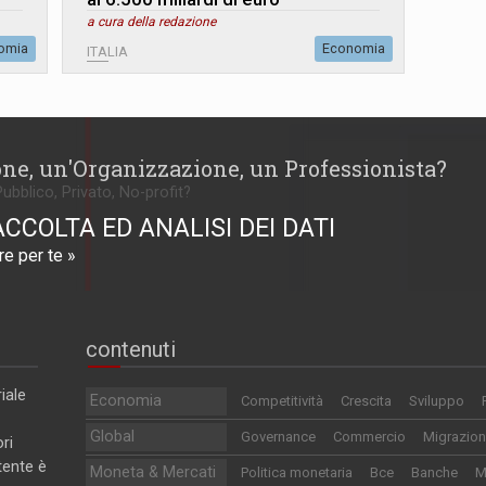
a cura della redazione
omia
Economia
ITALIA
one, un'Organizzazione, un Professionista?
Pubblico, Privato, No-profit?
ACCOLTA ED ANALISI DEI DATI
e per te »
contenuti
iale
Economia
Competitività
Crescita
Sviluppo
Global
Governance
Commercio
Migrazion
ri
utente è
Moneta & Mercati
Politica monetaria
Bce
Banche
M