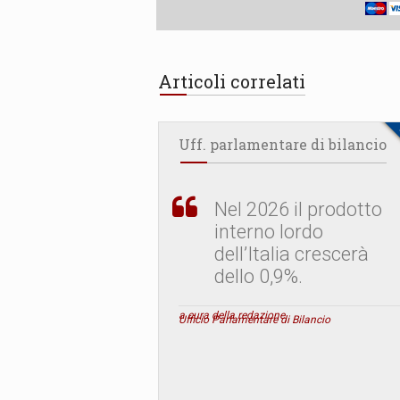
Articoli correlati
Uff. parlamentare di bilancio
Nel 2026 il prodotto
interno lordo
dell’Italia crescerà
dello 0,9%.
a cura della redazione
Ufficio Parlamentare di Bilancio