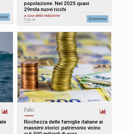
popolazione. Nel 2025 quasi
29mila nuovi ricchi
a cura della redazione
omia
Economia
ITALIA
Fabi
ale
Ricchezza delle famiglie italiane ai
massimi storici: patrimonio vicino
ai 6.500 miliardi di euro