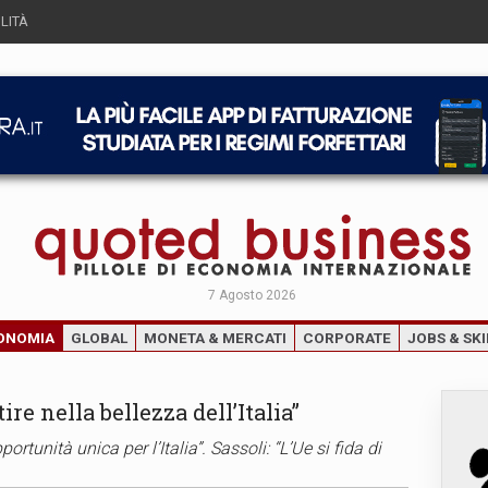
LITÀ
7 Agosto 2026
ONOMIA
GLOBAL
MONETA & MERCATI
CORPORATE
JOBS & SKI
ire nella bellezza dell’Italia”
rtunità unica per l’Italia”. Sassoli: “L’Ue si fida di