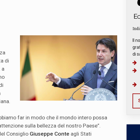
Indi
Il n
graf
zza
di s
a di
 a
ino
di
n
iana.
S
obbiamo far in modo che il mondo intero possa
attenzione sulla bellezza del nostro Paese”.
del Consiglio
Giuseppe Conte
agli Stati