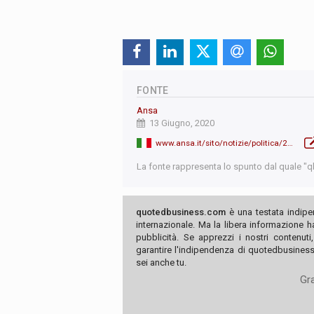
FONTE
Ansa
13 Giugno, 2020
www.ansa.it/sito/notizie/politica/2020/06/12/conte-apre-gli-stati-generali-progettiamo-il-rilancio-_df851222-b19f-4864-88f3-f70ebb9ce788.html
La fonte rappresenta lo spunto dal quale "qb"
quotedbusiness.com
è una testata indipe
internazionale. Ma la libera informazione 
pubblicità. Se apprezzi i nostri contenuti
garantire l'indipendenza di quotedbusiness.
sei anche tu.
Gra