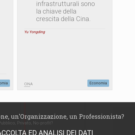
infrastrutturali sono
la chiave della
crescita della Cina.
Yu Yongding
omia
Economia
CINA
one, un'Organizzazione, un Professionista?
Pubblico, Privato, No-profit?
ACCOLTA ED ANALISI DEI DATI