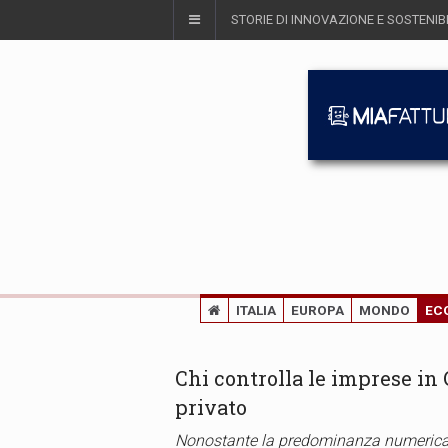
STORIE DI INNOVAZIONE E SOSTENIBI
ITALIA
EUROPA
MONDO
EC
Chi controlla le imprese in
privato
Nonostante la predominanza numerica d