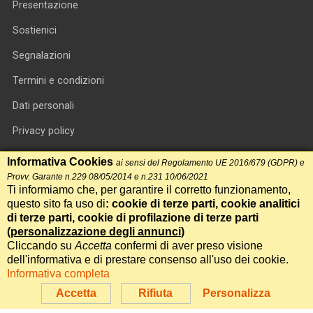
Presentazione
Sostienici
Segnalazioni
Termini e condizioni
Dati personali
Privacy policy
Informativa cookie
Informativa Cookies
ai sensi del Regolamento UE 2016/679 (GDPR) e
Provv. Garante n.229 08/05/2014 e n.231 10/06/2021
RSS feed
Ti informiamo che, per garantire il corretto funzionamento,
questo sito fa uso di
: cookie di terze parti, cookie analitici
RSS Top News
di terze parti, cookie di profilazione di terze parti
Contatti
(
personalizzazione degli annunci
)
Cliccando su
Accetta
confermi di aver preso visione
dell'informativa e di prestare consenso all'uso dei cookie.
International Communication S.r.l. • P.IVA 14478081004 • Testata
Informativa completa
giornalistica n.191, reg. Tribunale di Roma del 14/12/2017
Accetta
Rifiuta
Personalizza
Powered by
Itala