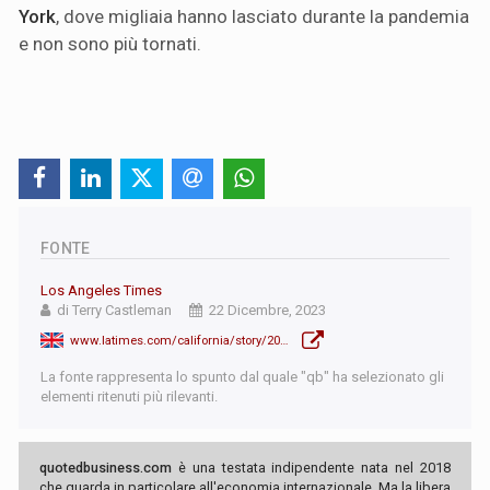
York
, dove migliaia hanno lasciato durante la pandemia
e non sono più tornati.
FONTE
Los Angeles Times
di Terry Castleman
22 Dicembre, 2023
www.latimes.com/california/story/2023-12-22/california-loses-population-for-unprecedented-third-straight-year-but-the-exodus-has-slowed
La fonte rappresenta lo spunto dal quale "qb" ha selezionato gli
elementi ritenuti più rilevanti.
quotedbusiness.com
è una testata indipendente nata nel 2018
che guarda in particolare all'economia internazionale. Ma la libera