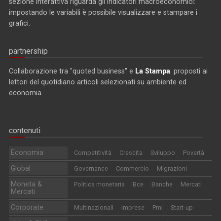
sezione interattiva riguarda gli indicatori macroeconomici:
impostando le variabili è possibile visualizzare e stampare i
grafici.
partnership
Collaborazione tra "quoted business" e
La Stampa
: proposti ai
lettori del quotidiano articoli selezionati su ambiente ed
economia.
contenuti
Economia
Competitività
Crescita
Sviluppo
Povertà
Global
Governance
Commercio
Migrazioni
Moneta &
Politica monetaria
Bce
Banche
Mercati
Mercati
Corporate
Multinazionali
Imprese
Pmi
Start-up