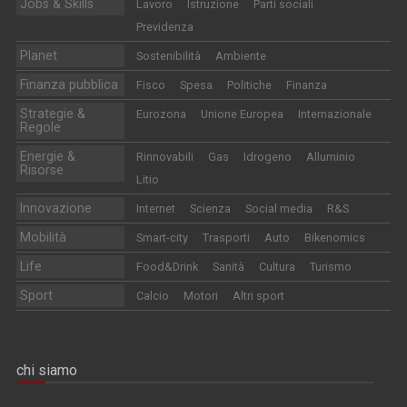
Jobs & Skills
Lavoro
Istruzione
Parti sociali
Previdenza
Planet
Sostenibilità
Ambiente
Finanza pubblica
Fisco
Spesa
Politiche
Finanza
Strategie &
Eurozona
Unione Europea
Internazionale
Regole
Energie &
Rinnovabili
Gas
Idrogeno
Alluminio
Risorse
Litio
Innovazione
Internet
Scienza
Social media
R&S
Mobilità
Smart-city
Trasporti
Auto
Bikenomics
Life
Food&Drink
Sanità
Cultura
Turismo
Sport
Calcio
Motori
Altri sport
chi siamo