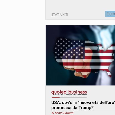
Econ
STATI UNITI
USA, dov’è la “nuova età dell’oro
promessa da Trump?
di Senio Carletti