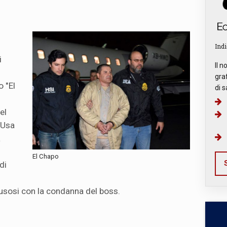
Indi
i
Il n
graf
o "El
di s
el
n Usa
a
El Chapo
S
di
usosi con la condanna del boss.