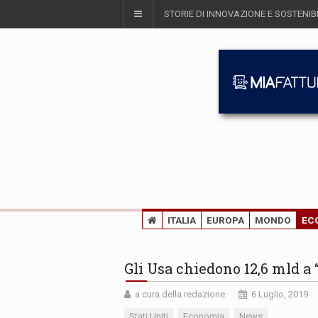
STORIE DI INNOVAZIONE E SOSTENIBI
ITALIA
EUROPA
MONDO
EC
Gli Usa chiedono 12,6 mld a 
a cura della redazione
6 Luglio, 2019
Stati Uniti
Economia
News