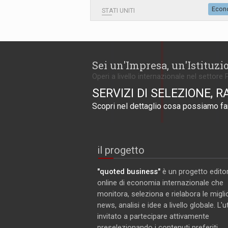
Econ
STATI UNITI
Sei un'Impresa, un'Istituzi
Operi a livello internazionale nel settore 
SERVIZI DI SELEZIONE, R
Scopri nel dettaglio cosa possiamo far
il progetto
"quoted business"
è un progetto editor
online di economia internazionale che
monitora, seleziona e rielabora le miglio
news, analisi e idee a livello globale. L'
invitato a partecipare attivamente
preselezionando i contenuti preferiti