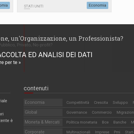
omia
Economia
STATI UNITI
one, un'Organizzazione, un Professionista?
Pubblico, Privato, No-profit?
ACCOLTA ED ANALISI DEI DATI
e per te »
contenuti
iale
Economia
Competitività
Crescita
Sviluppo
Global
Governance
Commercio
Migrazion
ri
utente è
Moneta & Mercati
Politica monetaria
Bce
Banche
M
Corporate
Multinazionali
Imprese
Pmi
Start