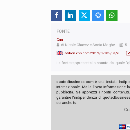
FONTE
Cnn
di Nicole Chavez e Sonia Moghe
5 L
edition.cnn.com/2019/07/05/us/el-chapo-guzman-us-forfeit-money/index.html
La fonte rappresenta lo spunto dal quale "qb"
quotedbusiness.com
è una testata indipe
internazionale. Ma la libera informazione 
pubblicità. Se apprezzi i nostri contenuti
garantire l'indipendenza di quotedbusiness.
sei anche tu.
Gra