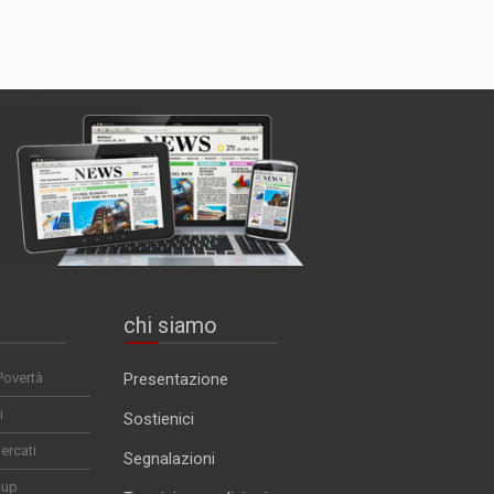
chi siamo
Povertà
Presentazione
i
Sostienici
ercati
Segnalazioni
-up