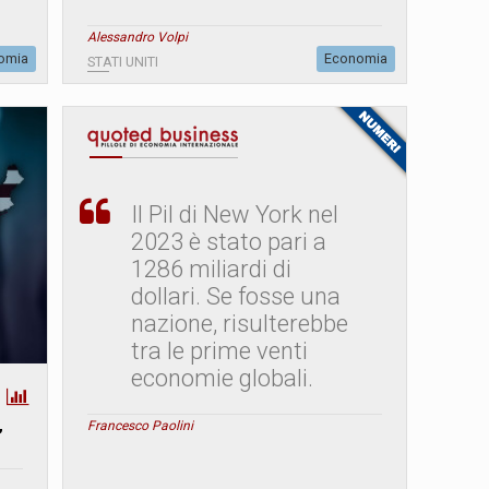
Alessandro Volpi
omia
Economia
STATI UNITI
Il Pil di New York nel
2023 è stato pari a
1286 miliardi di
dollari. Se fosse una
nazione, risulterebbe
tra le prime venti
economie globali.
Francesco Paolini
”