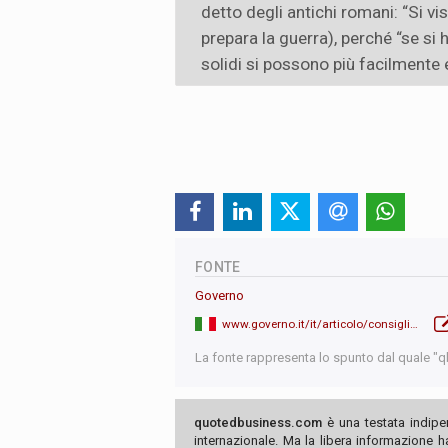
detto degli antichi romani: “Si vi
prepara la guerra), perché “se si 
solidi si possono più facilmente e
FONTE
Governo
www.governo.it/it/articolo/consiglio-europeo-del-26-e-27-giugno-comunicazioni-del-presidente-meloni-al-senato/29075
La fonte rappresenta lo spunto dal quale "qb"
quotedbusiness.com
è una testata indipe
internazionale. Ma la libera informazione 