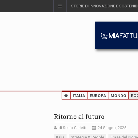
STORIE DI INNOVAZIONE E SOSTENIBI
ITALIA
EUROPA
MONDO
EC
Ritorno al futuro
di Senio Carletti
24 Giugno, 2025
Italia
Strategie & Regole
Frase del giorn