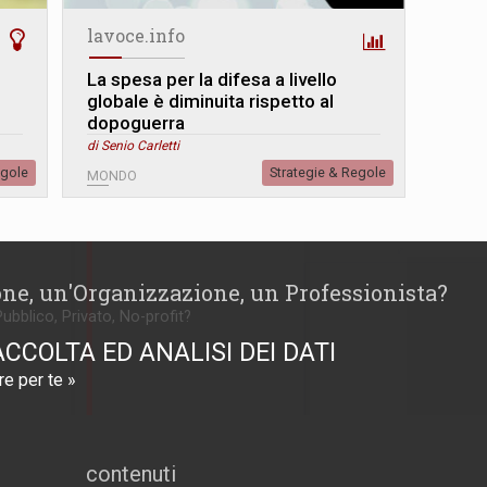
lavoce.info
La spesa per la difesa a livello
globale è diminuita rispetto al
dopoguerra
di Senio Carletti
egole
Strategie & Regole
MONDO
one, un'Organizzazione, un Professionista?
Pubblico, Privato, No-profit?
ACCOLTA ED ANALISI DEI DATI
e per te »
contenuti