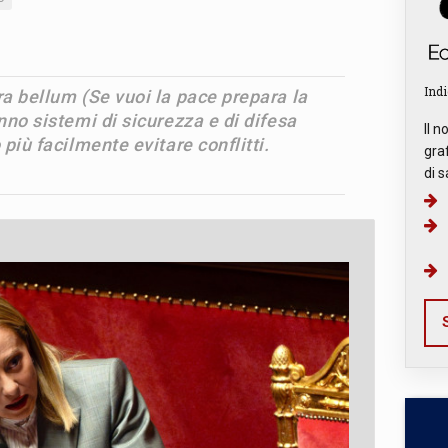
Indi
ra bellum (Se vuoi la pace prepara la
nno sistemi di sicurezza e di difesa
Il n
 più facilmente evitare conflitti.
graf
di s
S