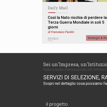
Daily Mail
Così la Nato rischia di perdere la
Terza Guerra Mondiale in soli 5
giorni
di Francesco Paolini
Strategie & R
MONDO
Sei un'Impresa, un'Istituzi
Operi a livello internazionale nel settore 
SERVIZI DI SELEZIONE, R
Scopri nel dettaglio cosa possiamo far
il progetto