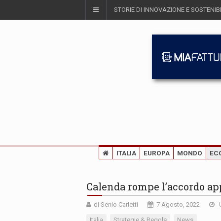
STORIE DI INNOVAZIONE E SOSTENIBI
ITALIA
EUROPA
MONDO
EC
Calenda rompe l’accordo app
di Senio Carletti
7 Agosto, 2022
U
Italia
Strategie & Regole
News