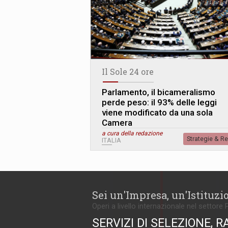
Il Sole 24 ore
Parlamento, il bicameralismo
perde peso: il 93% delle leggi
viene modificato da una sola
Camera
a cura della redazione
Strategie & R
ITALIA
Sei un'Impresa, un'Istituzi
Operi a livello internazionale nel settore 
SERVIZI DI SELEZIONE, R