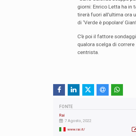
giorni: Enrico Letta ha in
tirerà fuori all’ultima ora 
di ‘Verde è popolare’ Gia
C’è poi il fattore sondagg
qualora scelga di correre
centrista.
FONTE
Rai
7 Agosto, 2022
www.rai.it/