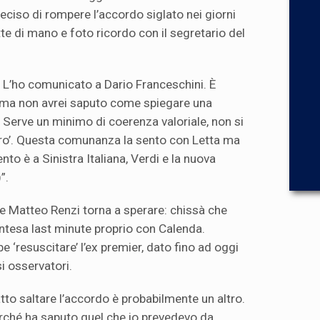
deciso di rompere l’accordo siglato nei giorni
te di mano e foto ricordo con il segretario del
. L’ho comunicato a Dario Franceschini. È
a ma non avrei saputo come spiegare una
i. Serve un minimo di coerenza valoriale, non si
tro’. Questa comunanza la sento con Letta ma
mento è a Sinistra Italiana, Verdi e la nuova
”.
 e Matteo Renzi torna a sperare: chissà che
intesa last minute proprio con Calenda.
 ‘resuscitare’ l’ex premier, dato fino ad oggi
i osservatori.
tto saltare l’accordo è probabilmente un altro.
rché ha saputo quel che io prevedevo da