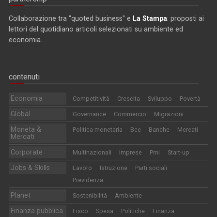
Collaborazione tra "quoted business" e
La Stampa
: proposti ai
lettori del quotidiano articoli selezionati su ambiente ed
economia.
contenuti
Economia
Competitività
Crescita
Sviluppo
Povertà
Global
Governance
Commercio
Migrazioni
Moneta &
Politica monetaria
Bce
Banche
Mercati
Mercati
Corporate
Multinazionali
Imprese
Pmi
Start-up
Jobs & Skills
Lavoro
Istruzione
Parti sociali
Previdenza
Planet
Sostenibilità
Ambiente
Finanza pubblica
Fisco
Spesa
Politiche
Finanza